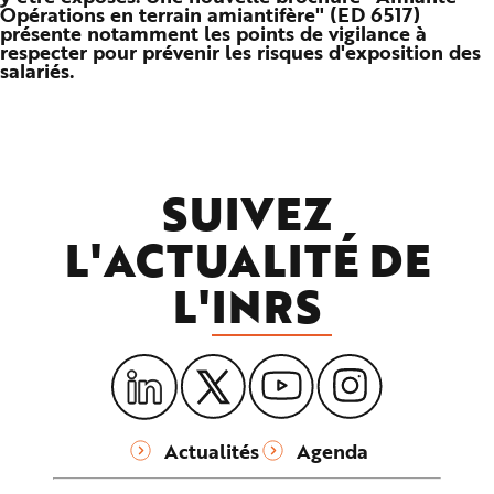
Opérations en terrain amiantifère" (ED 6517)
n
p
présente notamment les points de vigilance à
r
respecter pour prévenir les risques d'exposition des
i
salariés.
n
c
i
p
a
l
e
A
l
SUIVEZ
l
e
r
L'ACTUALITÉ DE
a
u
c
L'
INRS
o
n
t
e
n
u
P
i
e
d
d
e
Actualités
Agenda
p
a
g