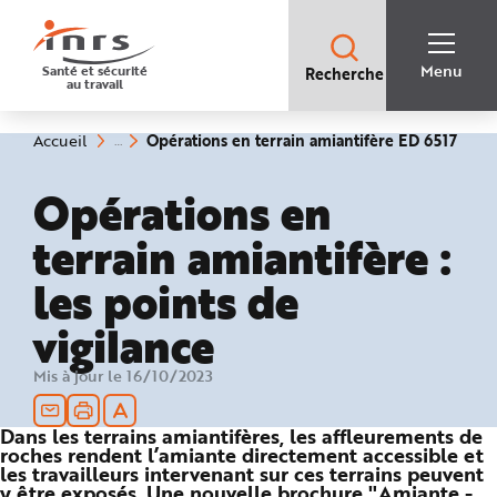
Accès
rapides
:
R
Recherche
e
Menu
Santé et sécurité
Recherche
rapide
c
au travail
:
h
e
r
c
Vous
Opérations en terrain amiantifère ED 6517
Accueil
h
êtes
(rubrique
e
ici
sélectionnée)
r
:
Opérations en
a
p
i
terrain amiantifère :
d
e
A
les points de
i
d
e
vigilance
P
l
a
n
Mis à jour le 16/10/2023
N
a
v
i
Dans les terrains amiantifères, les affleurements de
g
roches rendent l’amiante directement accessible et
a
t
les travailleurs intervenant sur ces terrains peuvent
i
y être exposés. Une nouvelle brochure "Amiante -
o