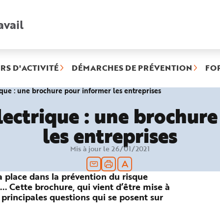
avail
Recherche
rapide
:
RS D'ACTIVITÉ
DÉMARCHES DE PRÉVENTION
FO
(rubrique
rique : une brochure pour informer les entreprises
sélectionnée)
lectrique : une brochur
les entreprises
Mis à jour le 26/01/2021
sa place dans la prévention du risque
.. Cette brochure, qui vient d’être mise à
x principales questions qui se posent sur