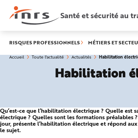
Accès
rapides
:
Santé et sécurité au tr
R
e
c
h
e
r
c
h
RISQUES PROFESSIONNELS
MÉTIERS ET SECTEU
e
r
a
Vous
Habilitation élect
Accueil
Toute l'actualité
Actualités
p
êtes
i
ici
d
Habilitation é
:
e
A
i
d
e
P
l
a
n
N
Qu’est-ce que l’habilitation électrique ? Quelle est 
a
v
électrique ? Quelles sont les formations préalables ?.
i
g
jour, présente l’habilitation électrique et répond au
a
le sujet.
t
i
o