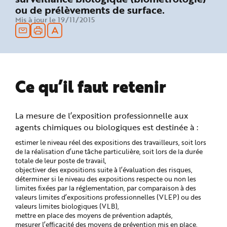
n
ou de prélèvements de surface.
p
Mis à jour le 19/11/2015
r
i
n
c
i
p
a
l
e
A
Ce qu’il faut retenir
l
l
e
r
a
La mesure de l’exposition professionnelle aux
u
c
agents chimiques ou biologiques est destinée à :
o
n
estimer le niveau réel des expositions des travailleurs, soit lors
t
e
de la réalisation d’une tâche particulière, soit lors de la durée
n
totale de leur poste de travail,
u
objectiver des expositions suite à l’évaluation des risques,
P
i
déterminer si le niveau des expositions respecte ou non les
e
limites fixées par la réglementation, par comparaison à des
d
d
valeurs limites d’expositions professionnelles (VLEP) ou des
e
valeurs limites biologiques (VLB),
p
mettre en place des moyens de prévention adaptés,
a
g
mesurer l’efficacité des moyens de prévention mis en place,