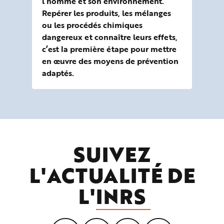
l’homme et son environnement.
pou
Repérer les produits, les mélanges
pré
ou les procédés chimiques
rom
dangereux et connaître leurs effets,
plu
c’est la première étape pour mettre
en œuvre des moyens de prévention
adaptés.
SUIVEZ
L'ACTUALITÉ DE
L'
INRS