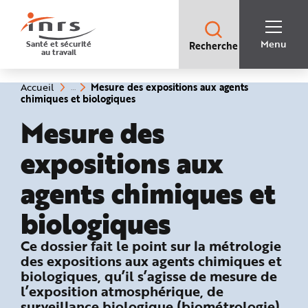
Accès
rapides
:
R
Recherche
e
Menu
Santé et sécurité
Recherche
rapide
c
au travail
:
h
e
r
c
Vous
Mesure des expositions aux agents
Accueil
h
êtes
(rubrique
chimiques et biologiques
e
ici
sélectionnée)
r
:
Mesure des
a
p
i
d
expositions aux
e
A
i
agents chimiques et
d
e
P
l
biologiques
a
n
N
: Ce qu’il faut retenir
Ce dossier fait le point sur la métrologie
a
v
des expositions aux agents chimiques et
i
g
biologiques, qu’il s’agisse de mesure de
a
l’exposition atmosphérique, de
t
i
surveillance biologique (biométrologie)
o