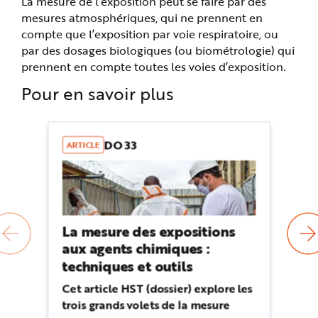
La mesure de l’exposition peut se faire par des
mesures atmosphériques, qui ne prennent en
compte que l’exposition par voie respiratoire, ou
par des dosages biologiques (ou biométrologie) qui
prennent en compte toutes les voies d’exposition.
Pour en savoir plus
DO 33
ARTICLE
W
La mesure des expositions
We
aux agents chimiques :
l’
techniques et outils
c
Cet article HST (dossier) explore les
L’
trois grands volets de la mesure
20