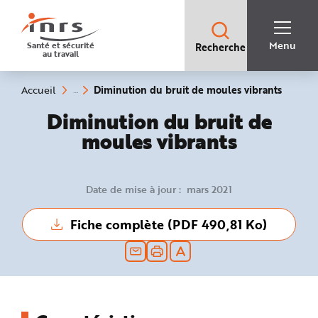
Accès
rapides
:
R
Recherche
e
Menu
Santé et sécurité
Recherche
rapide
c
au travail
:
h
e
r
c
(rubriq
Vous
Diminution du bruit de moules vibrants
Accueil
h
êtes
sélecti
e
ici
Diminution du bruit de
r
:
a
p
moules vibrants
i
d
e
A
i
Date de mise à jour : mars 2021
d
e
P
l
Fiche complète (PDF 490,81 Ko)
a
n
N
a
v
i
g
a
t
i
o