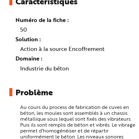
Caractéristiques
n
p
r
i
Numéro de la fiche
n
c
i
50
p
a
Solution
l
e
Action à la source Encoffrement
A
l
l
Domaine
e
r
Industrie du béton
a
u
c
o
n
t
Problème
e
n
u
P
Au cours du process de fabrication de cuves en
i
béton, les moules sont assemblés à un chassis
e
d
métallique sous lequel sont fixés des vibrateurs.
d
Puis ils sont remplis de béton et vibrés. Le vibrage
e
p
permet d’homogénéiser et de répartir
a
uniformément le béton. Les niveaux sonores
g