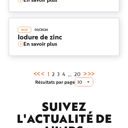
03/2026
RCD
Iodure de zinc
En savoir plus
Page
1
…
2
3
4
20
courante
Résultats par page
:
SUIVEZ
L'ACTUALITÉ DE