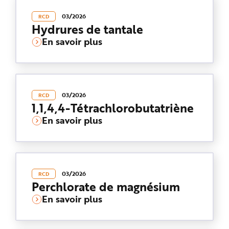
n
p
03/2026
RCD
r
Hydrures de tantale
i
n
c
En savoir plus
i
p
a
l
e
A
l
l
03/2026
RCD
e
1,1,4,4-Tétrachlorobutatriène
r
a
En savoir plus
u
c
o
n
t
e
n
u
P
03/2026
RCD
i
Perchlorate de magnésium
e
d
En savoir plus
d
e
p
a
g