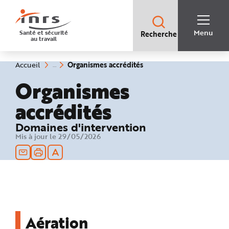
Accès
rapides
:
R
Recherche
e
Menu
Santé et sécurité
Recherche
rapide
c
au travail
:
h
e
r
c
(rubrique
Vous
Organismes accrédités
Accueil
h
êtes
sélectionnée)
e
ici
Organismes
r
:
a
p
accrédités
i
d
e
A
Domaines d'intervention
i
d
Mis à jour le 29/05/2026
e
P
l
a
n
N
a
v
i
g
a
t
Aération
i
o