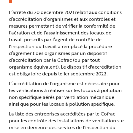
n
p
r
L’arrêté du 20 décembre 2021 relatif aux conditions
i
d’accréditation d’organismes et aux contrôles et
n
c
mesures permettant de vérifier la conformité de
i
p
l’aération et de l’assainissement des locaux de
a
l
travail prescrits par l’agent de contrôle de
e
l’inspection du travail a remplacé la procédure
A
l
d’agrément des organismes par un dispositif
l
e
d’accréditation par le Cofrac (ou par tout
r
a
organisme équivalent). Le dispositif d'accréditation
u
est obligatoire depuis le 1er septembre 2022.
c
o
n
L’accréditation de l'organisme est nécessaire pour
t
e
les vérifications à réaliser sur les locaux à pollution
n
u
non spécifique aérés par ventilation mécanique
P
ainsi que pour les locaux à pollution spécifique.
i
e
d
La liste des entreprises accréditées par le Cofrac
d
e
pour les contrôle des installations de ventilation sur
p
mise en demeure des services de l'inspection du
a
g