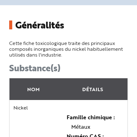
n
p
r
i
n
Généralités
c
i
p
a
l
Cette fiche toxicologique traite des principaux
e
A
composés inorganiques du nickel habituellement
l
utilisés dans l'industrie.
l
e
r
Substance(s)
a
u
c
o
n
t
NOM
DÉTAILS
e
n
u
P
Nickel
i
e
d
Famille chimique
d
e
Métaux
p
a
g
Numéro CAS