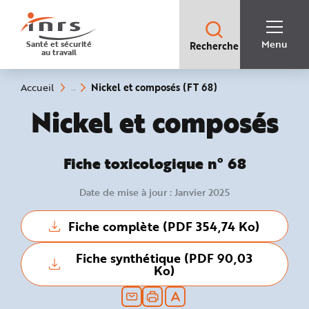
Accès
rapides
:
R
Recherche
e
Menu
Santé et sécurité
Recherche
rapide
c
au travail
:
h
e
r
c
(rubrique
Vous
Nickel et composés (FT 68)
Accueil
h
êtes
sélectionnée)
e
ici
Fiche toxicologique :
Nickel et composés
r
:
a
p
i
d
e
Fiche toxicologique n° 68
A
i
d
Date de mise à jour : Janvier 2025
e
P
l
a
Fiche complète (PDF 354,74 Ko)
n
N
a
v
Fiche synthétique (PDF 90,03
i
Ko)
g
a
t
i
o