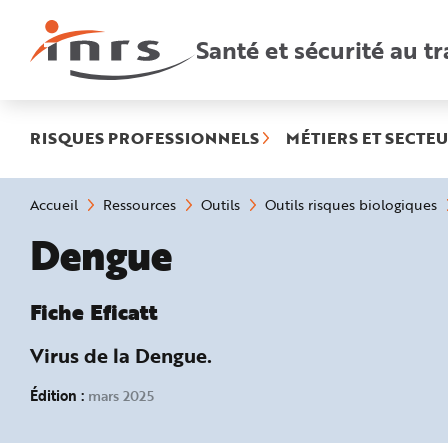
Accès
rapides
:
Santé et sécurité au tr
R
e
c
h
e
r
c
h
RISQUES PROFESSIONNELS
MÉTIERS ET SECTEU
e
r
a
p
i
Vous
Accueil
Ressources
Outils
Outils risques biologiques
d
êtes
e
ici
Fiche Eficatt :
Dengue
A
:
i
d
e
P
l
Fiche Eficatt
a
n
N
Virus de la Dengue.
a
v
i
Édition :
mars 2025
g
a
t
i
o