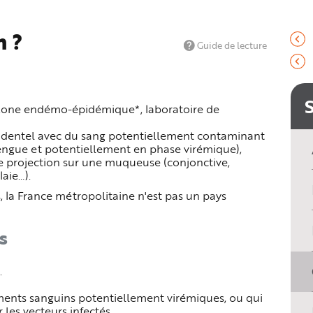
n ?
Guide de lecture
 zone endémo-épidémique*, laboratoire de
ccidentel avec du sang potentiellement contaminant
engue et potentiellement en phase virémique),
ne projection sur une muqueuse (conjonctive,
aie…).
 la France métropolitaine n'est pas un pays
s
.
ments sanguins potentiellement virémiques, ou qui
 les vecteurs infectés.