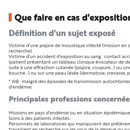
n
p
r
Que faire en cas d'expositio
i
n
c
i
Définition d'un sujet exposé
p
a
l
e
Victime d’une piqûre de moustique infecté (mission en
A
l
recherche).
l
Victime d’un accident d’exposition au sang : contact a
e
r
(patient présentant un tableau clinique évocateur de d
a
suite à une effraction cutanée (piqûre, coupure…) ou u
u
c
bouche…) ou sur une peau lésée (dermatose, crevasse, pl
o
n
*
NB
: malgré des épisodes de transmission autochtones,
t
d'endémie.
e
n
u
Principales professions concernée
P
i
e
d
Missions en pays d’endémie ou en situation épidémique
d
e
Soins à des patients infectés.
p
Personnels de laboratoires qui manipulent des prélève
a
g
travaillent en recherche sur les virus de la dengue ou sur