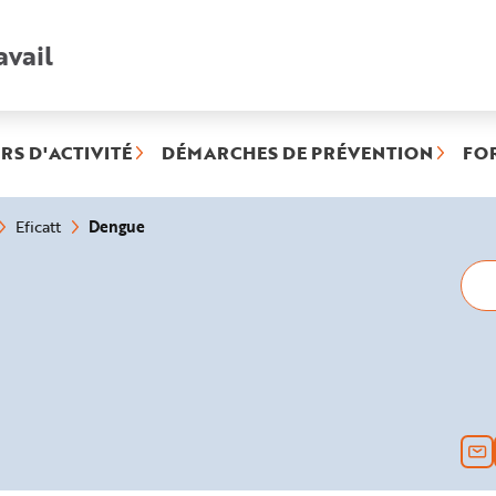
avail
Recherche
rapide
:
RS D'ACTIVITÉ
DÉMARCHES DE PRÉVENTION
FO
(rubrique
Dengue
Eficatt
sélectionnée)