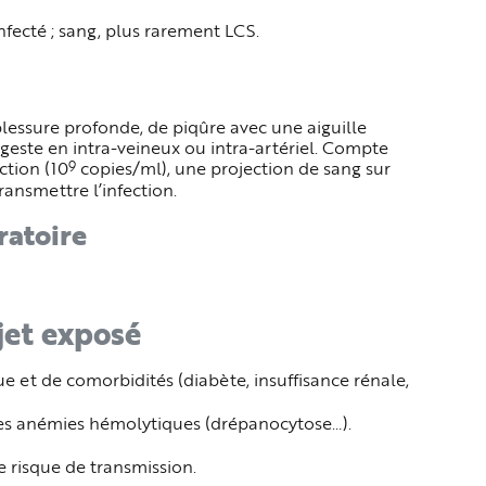
fecté ; sang, plus rarement LCS.
blessure profonde, de piqûre avec une aiguille
geste en intra-veineux ou intra-artériel. Compte
9
ction (10
copies/ml), une projection de sang sur
ansmettre l’infection.
ratoire
jet exposé
 et de comorbidités (diabète, insuffisance rénale,
es anémies hémolytiques (drépanocytose…).
e risque de transmission.