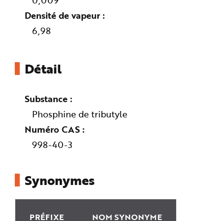
0,009
e
Densité de vapeur
6,98
Détail
Substance
Phosphine de tributyle
Numéro CAS
998-40-3
Synonymes
PRÉFIXE
NOM SYNONYME