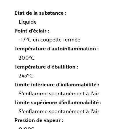
n
p
r
Etat de la substance
i
n
Liquide
c
i
Point d'éclair
p
a
l
-17°C en coupelle fermée
e
A
Température d'autoinflammation
l
l
e
200°C
r
a
Température d'ébullition
u
c
245°C
o
n
t
Limite inférieure d'inflammabilité
e
n
S'enflamme spontanément à l'air
u
P
i
Limite supérieure d'inflammabilité
e
d
S'enflamme spontanément à l'air
d
e
Pression de vapeur
p
a
g