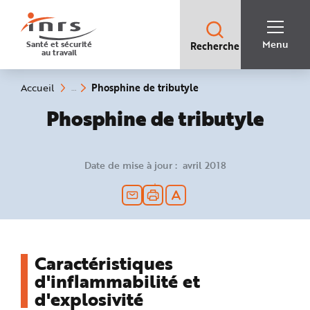
Accès
rapides
:
R
Recherche
e
Menu
Santé et sécurité
Recherche
rapide
c
au travail
:
h
e
r
c
(rubrique
Vous
Phosphine de tributyle
Accueil
h
êtes
sélectionnée)
e
ici
Phosphine de tributyle
r
:
a
p
i
d
e
Date de mise à jour : avril 2018
A
i
d
e
P
l
a
n
N
a
v
Caractéristiques
i
g
d'inflammabilité et
a
t
d'explosivité
i
o