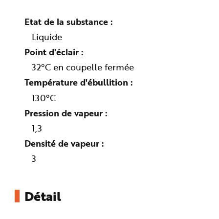
n
p
r
Etat de la substance
i
n
Liquide
c
i
Point d'éclair
p
a
l
32°C en coupelle fermée
e
A
Température d'ébullition
l
l
e
130°C
r
a
Pression de vapeur
u
c
1,3
o
n
t
Densité de vapeur
e
n
3
u
P
i
e
d
d
Détail
e
p
a
g