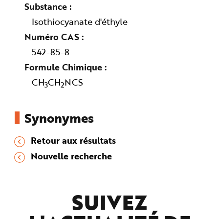
e
Substance
Isothiocyanate d'éthyle
Numéro CAS
542-85-8
Formule Chimique
CH
CH
NCS
3
2
Synonymes
Retour aux résultats
Nouvelle recherche
SUIVEZ