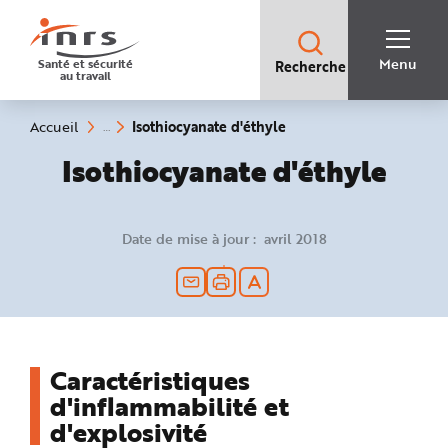
Accès
rapides
:
R
Recherche
e
Menu
Santé et sécurité
Recherche
rapide
c
au travail
:
h
e
r
c
(rubrique
Vous
Isothiocyanate d'éthyle
Accueil
h
êtes
sélectionnée)
e
ici
Isothiocyanate d'éthyle
r
:
a
p
i
d
e
Date de mise à jour : avril 2018
A
i
d
e
P
l
a
n
N
a
v
Caractéristiques
i
g
d'inflammabilité et
a
t
d'explosivité
i
o