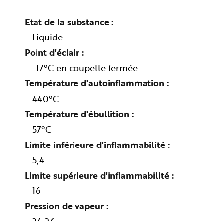
n
p
r
Etat de la substance
i
n
Liquide
c
i
Point d'éclair
p
a
l
-17°C en coupelle fermée
e
A
Température d'autoinflammation
l
l
e
440°C
r
a
Température d'ébullition
u
c
57°C
o
n
t
Limite inférieure d'inflammabilité
e
n
5,4
u
P
i
Limite supérieure d'inflammabilité
e
d
16
d
e
Pression de vapeur
p
a
g