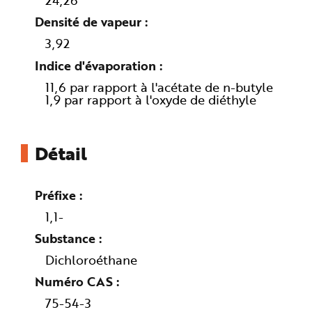
24,26
e
Densité de vapeur
3,92
Indice d'évaporation
11,6 par rapport à l'acétate de n-butyle
1,9 par rapport à l'oxyde de diéthyle
Détail
Préfixe
1,1-
Substance
Dichloroéthane
Numéro CAS
75-54-3