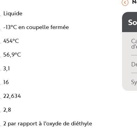
N
Liquide
S
-13°C en coupelle fermée
454°C
Ca
d'
56,9°C
Dé
3,1
S
16
22,634
2,8
2 par rapport à l'oxyde de diéthyle