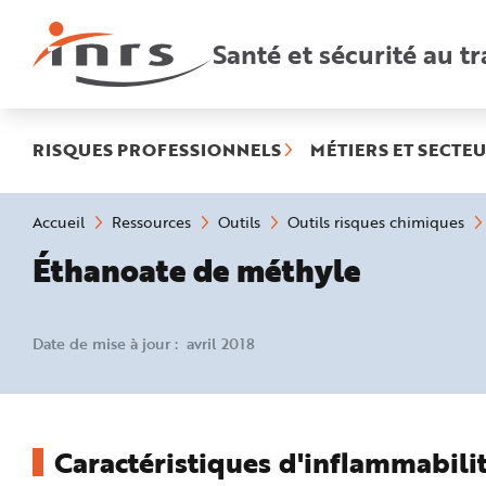
Accès
rapides
:
Santé et sécurité au tr
R
e
c
h
e
r
c
h
RISQUES PROFESSIONNELS
MÉTIERS ET SECTEU
e
r
a
p
i
Vous
Accueil
Ressources
Outils
Outils risques chimiques
d
êtes
e
ici
Éthanoate de méthyle
A
:
i
d
e
P
l
Date de mise à jour : avril 2018
a
n
N
a
v
i
g
a
Caractéristiques d'inflammabilit
t
i
o