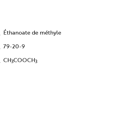
Éthanoate de méthyle
79-20-9
CH
COOCH
3
3