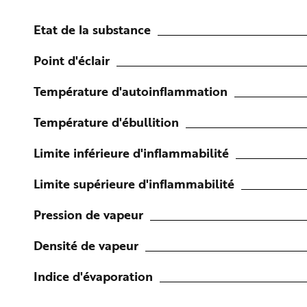
n
p
r
Etat de la substance
i
n
c
Point d'éclair
i
p
a
Température d'autoinflammation
l
e
A
l
Température d'ébullition
l
e
r
Limite inférieure d'inflammabilité
a
u
c
o
Limite supérieure d'inflammabilité
n
t
e
Pression de vapeur
n
u
P
i
Densité de vapeur
e
d
d
Indice d'évaporation
e
p
a
g