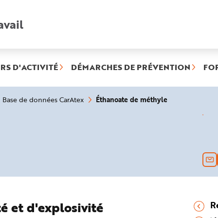
avail
Recherche
rapide
:
RS D'ACTIVITÉ
DÉMARCHES DE PRÉVENTION
FO
(rubrique
Éthanoate de méthyle
Base de données CarAtex
sélectionnée)
é et d'explosivité
R