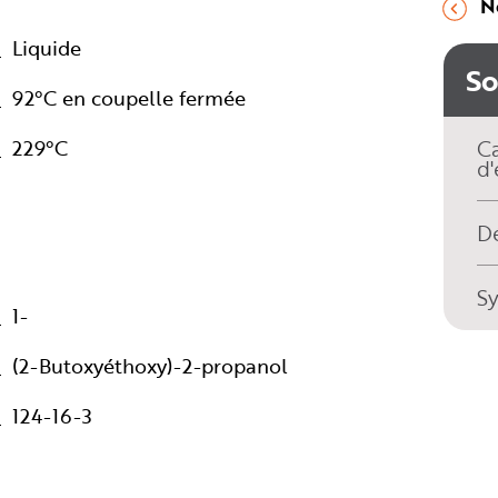
N
Liquide
S
92°C en coupelle fermée
229°C
Ca
d'
Dé
S
1-
(2-Butoxyéthoxy)-2-propanol
124-16-3