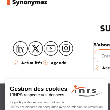
Synonymes
e
SU
S'abon
Actualités
Agenda
Acc