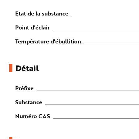
n
p
r
Etat de la substance
i
n
c
Point d'éclair
i
p
a
Température d'ébullition
l
e
A
l
l
e
r
Détail
a
u
c
o
n
Préfixe
t
e
n
u
Substance
P
i
e
Numéro CAS
d
d
e
p
a
g