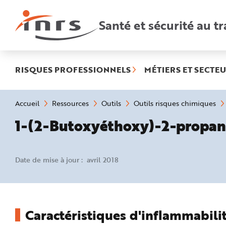
Accès
rapides
:
Santé et sécurité au tr
R
e
c
h
e
r
c
h
RISQUES PROFESSIONNELS
MÉTIERS ET SECTEU
e
r
a
p
i
Vous
Accueil
Ressources
Outils
Outils risques chimiques
d
êtes
e
ici
1-(2-Butoxyéthoxy)-2-propan
A
:
i
d
e
P
l
Date de mise à jour : avril 2018
a
n
N
a
v
i
g
a
Caractéristiques d'inflammabilit
t
i
o