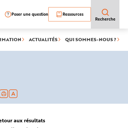
Poser une question
Ressources
Recherche
RMATION
ACTUALITÉS
QUI SOMMES-NOUS ?
ique
tionnée)
etour aux résultats