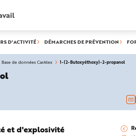
avail
Recherche
rapide
:
RS D'ACTIVITÉ
DÉMARCHES DE PRÉVENTION
FO
(rubr
1-(2-Butoxyéthoxy)-2-propanol
Base de données CarAtex
sélec
ol
é et d'explosivité
R