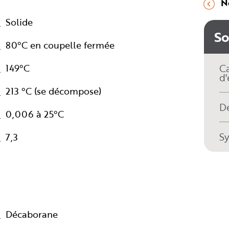
N
Solide
S
80°C en coupelle fermée
149°C
Ca
d'
213 °C (se décompose)
Dé
0,006 à 25°C
S
7,3
Décaborane