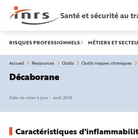
Accès
rapides
:
Santé et sécurité au tr
R
e
c
h
e
r
c
h
RISQUES PROFESSIONNELS
MÉTIERS ET SECTEU
e
r
a
p
i
Vous
Accueil
Ressources
Outils
Outils risques chimiques
d
êtes
e
ici
Décaborane
A
:
i
d
e
P
l
Date de mise à jour : avril 2018
a
n
N
a
v
i
g
a
Caractéristiques d'inflammabilit
t
i
o