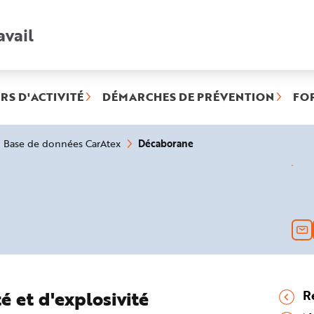
avail
Recherche
rapide
:
RS D'ACTIVITÉ
DÉMARCHES DE PRÉVENTION
FO
(rubrique
Décaborane
Base de données CarAtex
sélectionnée)
é et d'explosivité
R