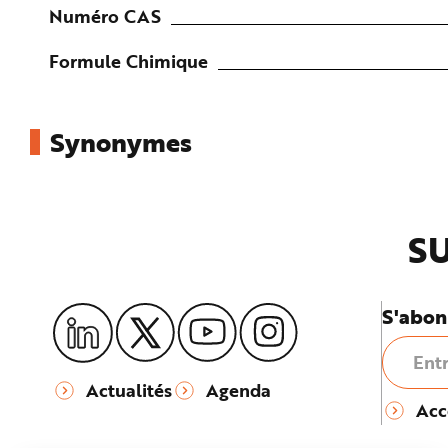
e
Numéro CAS
Formule Chimique
Synonymes
SU
S'abon
Actualités
Agenda
Acc