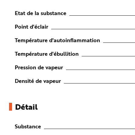
n
p
r
Etat de la substance
i
n
c
Point d'éclair
i
p
a
Température d'autoinflammation
l
e
A
l
Température d'ébullition
l
e
r
Pression de vapeur
a
u
c
o
Densité de vapeur
n
t
e
n
u
P
Détail
i
e
d
d
e
Substance
p
a
g