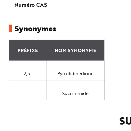
e
Numéro CAS
Synonymes
PRÉFIXE
NOM SYNONYME
2,5-
Pyrrolidinedione
Succinimide
SU