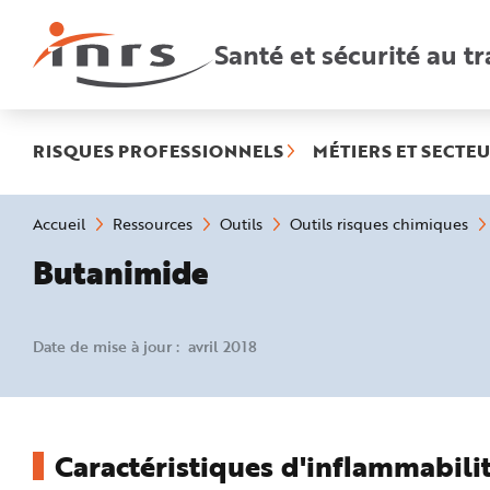
Accès
rapides
:
Santé et sécurité au tr
R
e
c
h
e
r
c
h
RISQUES PROFESSIONNELS
MÉTIERS ET SECTEU
e
r
a
p
i
Vous
Accueil
Ressources
Outils
Outils risques chimiques
d
êtes
e
ici
Butanimide
A
:
i
d
e
P
l
Date de mise à jour : avril 2018
a
n
N
a
v
i
g
a
Caractéristiques d'inflammabilit
t
i
o