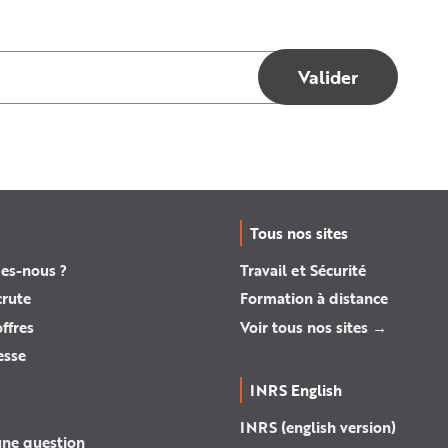
Tous nos sites
es-nous ?
Travail et Sécurité
crute
Formation à distance
ffres
Voir tous nos sites →
esse
INRS English
INRS (english version)
une question