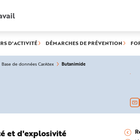
avail
Recherche
rapide
:
RS D'ACTIVITÉ
DÉMARCHES DE PRÉVENTION
FO
(rubrique
Butanimide
Base de données CarAtex
sélectionnée)
é et d'explosivité
R