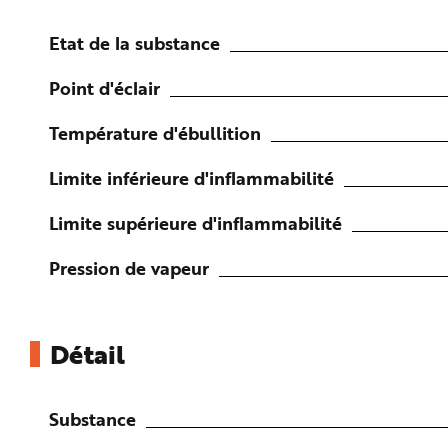
n
p
r
Etat de la substance
i
n
c
Point d'éclair
i
p
a
Température d'ébullition
l
e
A
l
Limite inférieure d'inflammabilité
l
e
r
Limite supérieure d'inflammabilité
a
u
c
o
Pression de vapeur
n
t
e
n
u
P
Détail
i
e
d
d
e
Substance
p
a
g