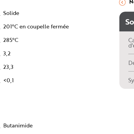
N
Solide
S
201°C en coupelle fermée
285°C
Ca
d'
3,2
Dé
23,3
S
<0,1
Butanimide