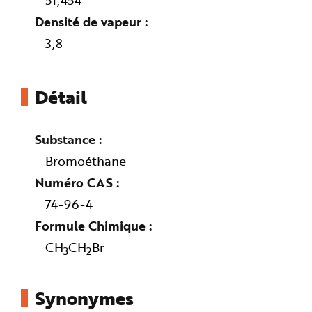
51,454
e
Densité de vapeur
3,8
Détail
Substance
Bromoéthane
Numéro CAS
74-96-4
Formule Chimique
CH
CH
Br
3
2
Synonymes