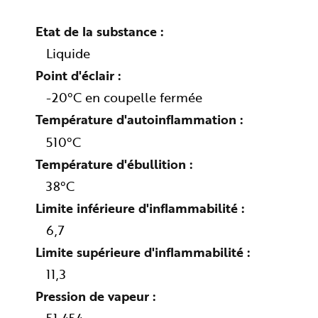
n
p
r
Etat de la substance
i
n
Liquide
c
i
Point d'éclair
p
a
l
-20°C en coupelle fermée
e
A
Température d'autoinflammation
l
l
e
510°C
r
a
Température d'ébullition
u
c
38°C
o
n
t
Limite inférieure d'inflammabilité
e
n
6,7
u
P
i
Limite supérieure d'inflammabilité
e
d
11,3
d
e
Pression de vapeur
p
a
g