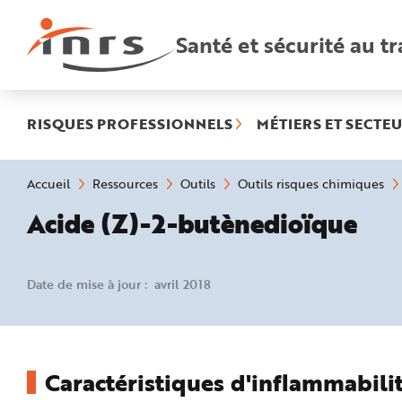
Accès
rapides
:
Santé et sécurité au tr
R
e
c
h
e
r
c
h
RISQUES PROFESSIONNELS
MÉTIERS ET SECTEU
e
r
a
p
i
Vous
Accueil
Ressources
Outils
Outils risques chimiques
d
êtes
e
ici
Acide (Z)-2-butènedioïque
A
:
i
d
e
P
l
Date de mise à jour : avril 2018
a
n
N
a
v
i
g
a
Caractéristiques d'inflammabilit
t
i
o