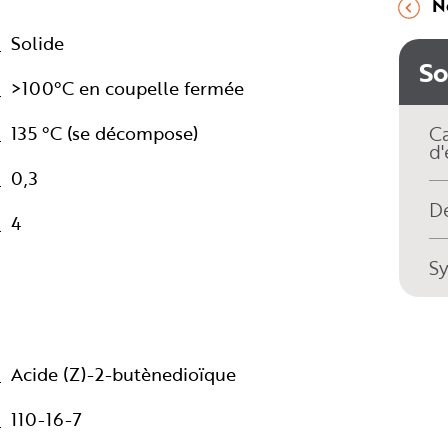
N
Solide
S
>100°C en coupelle fermée
135 °C (se décompose)
Ca
d'
0,3
Dé
4
S
Acide (Z)-2-butènedioïque
110-16-7