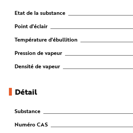
n
p
r
Etat de la substance
i
n
c
Point d'éclair
i
p
a
Température d'ébullition
l
e
A
l
Pression de vapeur
l
e
r
Densité de vapeur
a
u
c
o
n
t
e
Détail
n
u
P
i
e
Substance
d
d
e
Numéro CAS
p
a
g