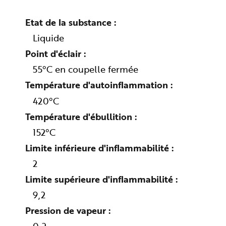
n
p
r
Etat de la substance
i
n
Liquide
c
i
Point d'éclair
p
a
l
55°C en coupelle fermée
e
A
Température d'autoinflammation
l
l
e
420°C
r
a
Température d'ébullition
u
c
152°C
o
n
t
Limite inférieure d'inflammabilité
e
n
2
u
P
i
Limite supérieure d'inflammabilité
e
d
9,2
d
e
Pression de vapeur
p
a
g