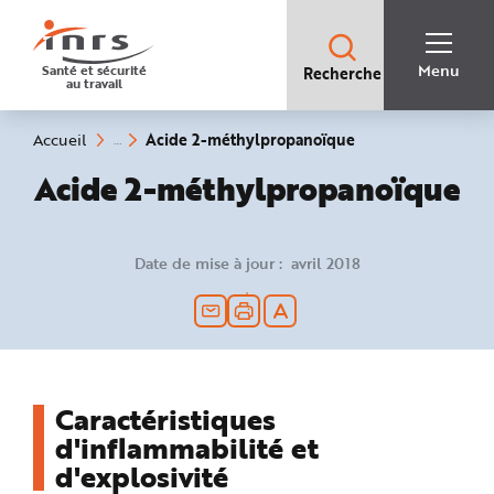
Accès
rapides
:
R
Recherche
e
Menu
Santé et sécurité
Recherche
rapide
c
au travail
:
h
e
r
c
(rubrique
Vous
Acide 2-méthylpropanoïque
Accueil
h
êtes
sélectionnée)
e
ici
Acide 2-méthylpropanoïque
r
:
a
p
i
d
e
Date de mise à jour : avril 2018
A
i
d
e
P
l
a
n
N
a
v
Caractéristiques
i
g
d'inflammabilité et
a
t
d'explosivité
i
o