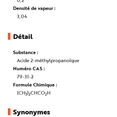
0,2
e
Densité de vapeur
3,04
Détail
Substance
Acide 2-méthylpropanoïque
Numéro CAS
79-31-2
Formule Chimique
(CH
)
CHCO
H
3
2
2
Synonymes