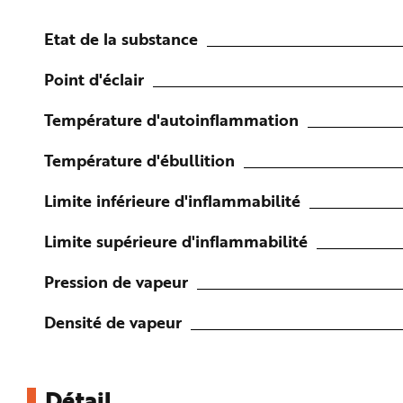
n
p
r
Etat de la substance
i
n
c
Point d'éclair
i
p
a
Température d'autoinflammation
l
e
A
l
Température d'ébullition
l
e
r
Limite inférieure d'inflammabilité
a
u
c
o
Limite supérieure d'inflammabilité
n
t
e
Pression de vapeur
n
u
P
i
Densité de vapeur
e
d
d
e
p
a
Détail
g