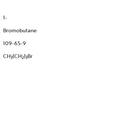
1-
Bromobutane
109-65-9
CH
(CH
)
Br
3
2
3