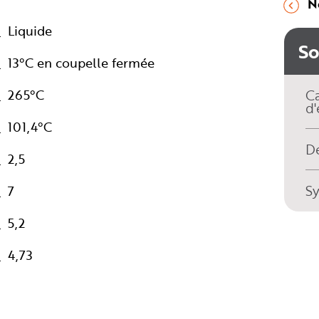
N
Liquide
S
13°C en coupelle fermée
265°C
Ca
d'
101,4°C
Dé
2,5
S
7
5,2
4,73