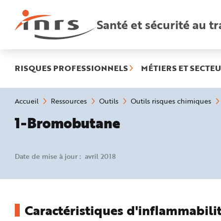
Accès
rapides
:
Santé et sécurité au tr
R
e
c
h
e
r
c
h
RISQUES PROFESSIONNELS
MÉTIERS ET SECTEU
e
r
a
p
i
Vous
Accueil
Ressources
Outils
Outils risques chimiques
d
êtes
e
ici
1-Bromobutane
A
:
i
d
e
P
l
Date de mise à jour : avril 2018
a
n
N
a
v
i
g
a
Caractéristiques d'inflammabilit
t
i
o