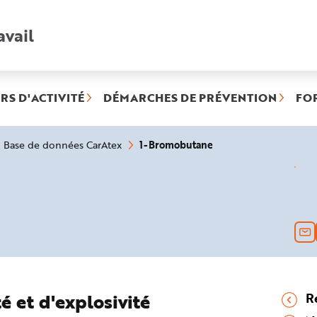
avail
Recherche
rapide
:
RS D'ACTIVITÉ
DÉMARCHES DE PRÉVENTION
FO
(rubrique
1-Bromobutane
Base de données CarAtex
sélectionnée)
é et d'explosivité
R