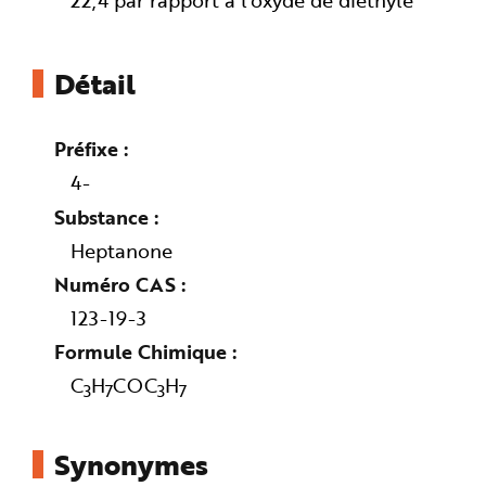
22,4 par rapport à l'oxyde de diéthyle
e
Détail
Préfixe
4-
Substance
Heptanone
Numéro CAS
123-19-3
Formule Chimique
C
H
COC
H
3
7
3
7
Synonymes