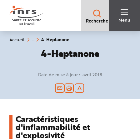
Accès
rapides
:
R
Recherche
e
Menu
Santé et sécurité
Recherche
rapide
c
au travail
:
h
e
r
c
(rubrique
Vous
4-Heptanone
Accueil
h
êtes
sélectionnée)
e
ici
4-Heptanone
r
:
a
p
i
d
e
Date de mise à jour : avril 2018
A
i
d
e
P
l
a
n
N
a
v
Caractéristiques
i
g
d'inflammabilité et
a
t
d'explosivité
i
o