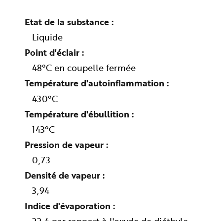
n
p
r
Etat de la substance
i
n
Liquide
c
i
Point d'éclair
p
a
l
48°C en coupelle fermée
e
A
Température d'autoinflammation
l
l
e
430°C
r
a
Température d'ébullition
u
c
143°C
o
n
t
Pression de vapeur
e
n
0,73
u
P
i
Densité de vapeur
e
d
3,94
d
e
Indice d'évaporation
p
a
g