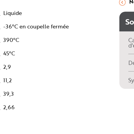
N
Liquide
S
-36°C en coupelle fermée
390°C
Ca
d'
45°C
Dé
2,9
S
11,2
39,3
2,66