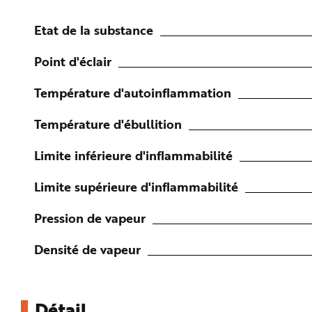
n
p
r
Etat de la substance
i
n
c
Point d'éclair
i
p
a
Température d'autoinflammation
l
e
A
l
Température d'ébullition
l
e
r
Limite inférieure d'inflammabilité
a
u
c
o
Limite supérieure d'inflammabilité
n
t
e
Pression de vapeur
n
u
P
i
Densité de vapeur
e
d
d
e
p
a
Détail
g