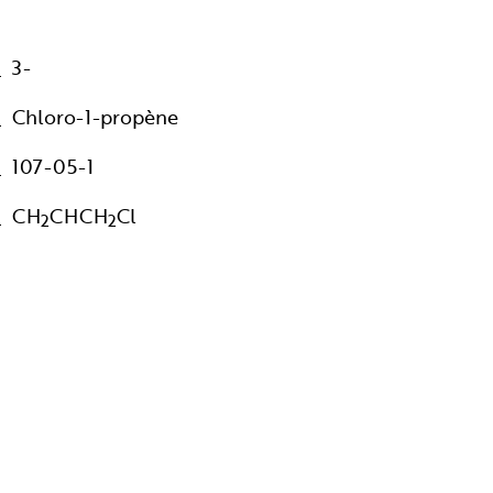
3-
Chloro-1-propène
107-05-1
CH
CHCH
Cl
2
2