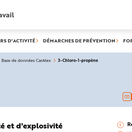
avail
Recherche
rapide
:
RS D'ACTIVITÉ
DÉMARCHES DE PRÉVENTION
FO
(rubrique
3-Chloro-1-propène
Base de données CarAtex
sélectionnée)
é et d'explosivité
R