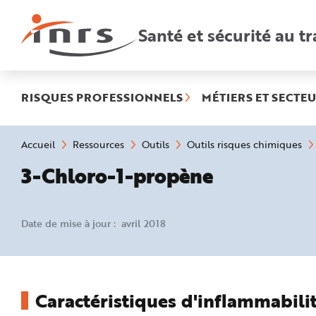
Accès
rapides
:
Santé et sécurité au tr
R
e
c
h
e
r
c
h
RISQUES PROFESSIONNELS
MÉTIERS ET SECTEU
e
r
a
p
i
Vous
Accueil
Ressources
Outils
Outils risques chimiques
d
êtes
e
ici
3-Chloro-1-propène
A
:
i
d
e
P
l
Date de mise à jour : avril 2018
a
n
N
a
v
i
g
a
Caractéristiques d'inflammabilit
t
i
o