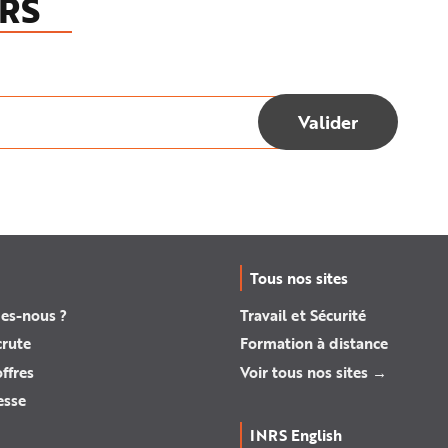
RS
Tous nos sites
es-nous ?
Travail et Sécurité
crute
Formation à distance
ffres
Voir tous nos sites →
esse
INRS English