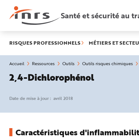
Accès
rapides
:
Santé et sécurité au tr
R
e
c
h
e
r
c
h
RISQUES PROFESSIONNELS
MÉTIERS ET SECTEU
e
r
a
p
i
Vous
Accueil
Ressources
Outils
Outils risques chimiques
d
êtes
e
ici
2,4-Dichlorophénol
A
:
i
d
e
P
l
Date de mise à jour : avril 2018
a
n
N
a
v
i
g
a
Caractéristiques d'inflammabilit
t
i
o