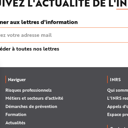
IVEZ L'ACTUALITÉ DE L'
IN
ner aux lettres d'information
éder à toutes nos lettres
Naviguer
INRS
Risques professionnels
Qui somm
Métiers et secteurs d'activité
L'INRS re
Démarches de prévention
Appels d'o
Formation
Espace pr
Actualités