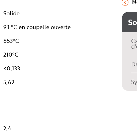
N
Solide
S
93 °C en coupelle ouverte
653°C
Ca
d'
210°C
Dé
<0,133
S
5,62
2,4-