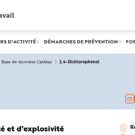
avail
Recherche
rapide
:
RS D'ACTIVITÉ
DÉMARCHES DE PRÉVENTION
FO
(rubrique
2,4-Dichlorophénol
Base de données CarAtex
sélectionnée)
é et d'explosivité
R