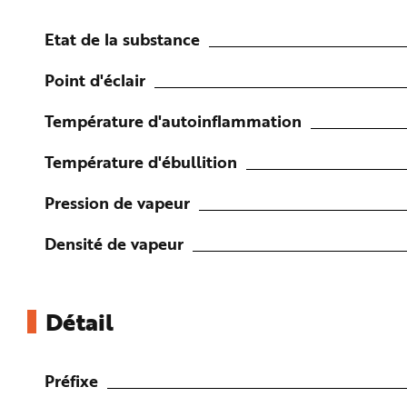
n
p
r
Etat de la substance
i
n
c
Point d'éclair
i
p
a
Température d'autoinflammation
l
e
A
l
Température d'ébullition
l
e
r
Pression de vapeur
a
u
c
o
Densité de vapeur
n
t
e
n
u
P
Détail
i
e
d
d
e
Préfixe
p
a
g