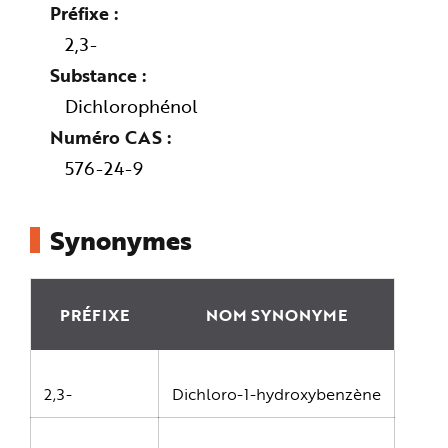
e
Préfixe
2,3-
Substance
Dichlorophénol
Numéro CAS
576-24-9
Synonymes
PRÉFIXE
NOM SYNONYME
2,3-
Dichloro-1-hydroxybenzène