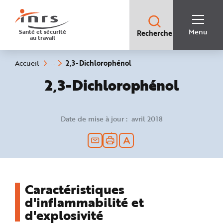
Accès
rapides
:
R
Recherche
e
Menu
Santé et sécurité
Recherche
rapide
c
au travail
:
h
e
r
c
(rubrique
Vous
2,3-Dichlorophénol
Accueil
h
êtes
sélectionnée)
e
ici
2,3-Dichlorophénol
r
:
a
p
i
d
e
Date de mise à jour : avril 2018
A
i
d
e
P
l
a
n
N
a
v
Caractéristiques
i
g
d'inflammabilité et
a
t
d'explosivité
i
o