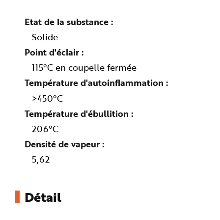
n
p
r
Etat de la substance
i
n
Solide
c
i
Point d'éclair
p
a
l
115°C en coupelle fermée
e
A
Température d'autoinflammation
l
l
e
>450°C
r
a
Température d'ébullition
u
c
206°C
o
n
t
Densité de vapeur
e
n
5,62
u
P
i
e
d
d
Détail
e
p
a
g