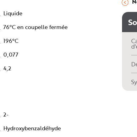
N
Liquide
S
76°C en coupelle fermée
196°C
Ca
d'
0,077
Dé
4,2
S
2-
Hydroxybenzaldéhyde