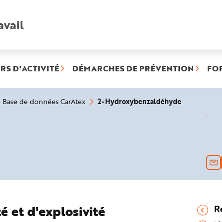
avail
Recherche
rapide
:
RS D'ACTIVITÉ
DÉMARCHES DE PRÉVENTION
FO
(rubrique
2-Hydroxybenzaldéhyde
Base de données CarAtex
sélectionné
é et d'explosivité
R