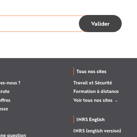
Tous nos sites
es-nous ?
Travail et Sécurité
crute
Formation à distance
ffres
Voir tous nos sites →
esse
INRS English
INRS (english version)
une question