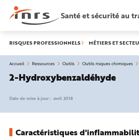
Accès
rapides
:
Santé et sécurité au tr
R
e
c
h
e
r
c
h
RISQUES PROFESSIONNELS
MÉTIERS ET SECTEU
e
r
a
p
i
Vous
Accueil
Ressources
Outils
Outils risques chimiques
d
êtes
e
ici
2-Hydroxybenzaldéhyde
A
:
i
d
e
P
l
Date de mise à jour : avril 2018
a
n
N
a
v
i
g
a
Caractéristiques d'inflammabilit
t
i
o