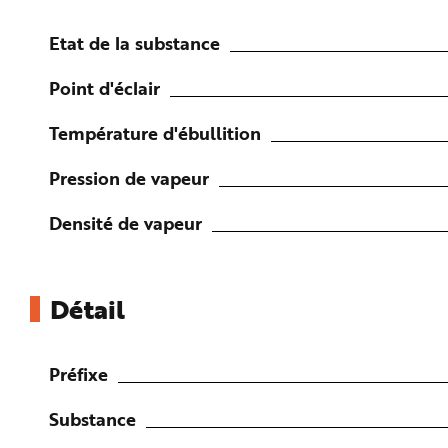
n
p
r
Etat de la substance
i
n
c
Point d'éclair
i
p
a
Température d'ébullition
l
e
A
l
Pression de vapeur
l
e
r
Densité de vapeur
a
u
c
o
n
t
e
Détail
n
u
P
i
e
Préfixe
d
d
e
Substance
p
a
g