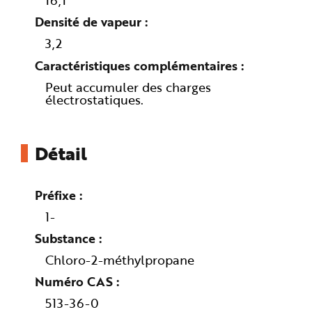
16,1
e
Densité de vapeur
3,2
Caractéristiques complémentaires
Peut accumuler des charges
électrostatiques.
Détail
Préfixe
1-
Substance
Chloro-2-méthylpropane
Numéro CAS
513-36-0