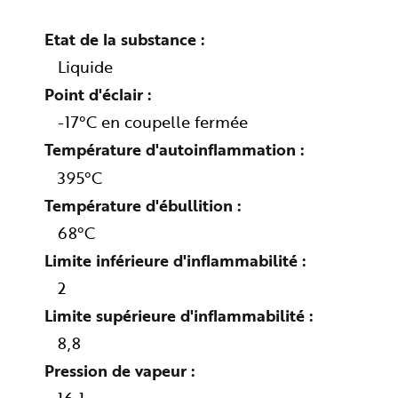
n
p
r
Etat de la substance
i
n
Liquide
c
i
Point d'éclair
p
a
l
-17°C en coupelle fermée
e
A
Température d'autoinflammation
l
l
e
395°C
r
a
Température d'ébullition
u
c
68°C
o
n
t
Limite inférieure d'inflammabilité
e
n
2
u
P
i
Limite supérieure d'inflammabilité
e
d
8,8
d
e
Pression de vapeur
p
a
g