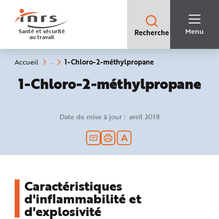
Accès
rapides
:
R
Recherche
e
Menu
Santé et sécurité
Recherche
rapide
c
au travail
:
h
e
r
c
(rubrique
Vous
1-Chloro-2-méthylpropane
Accueil
h
êtes
sélectionnée)
e
ici
1-Chloro-2-méthylpropane
r
:
a
p
i
d
e
Date de mise à jour : avril 2018
A
i
d
e
P
l
a
n
N
a
v
Caractéristiques
i
g
d'inflammabilité et
a
t
d'explosivité
i
o