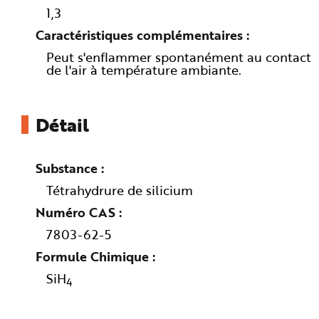
e
1,3
Caractéristiques complémentaires
Peut s'enflammer spontanément au contact
de l'air à température ambiante.
Détail
Substance
Tétrahydrure de silicium
Numéro CAS
7803-62-5
Formule Chimique
SiH
4