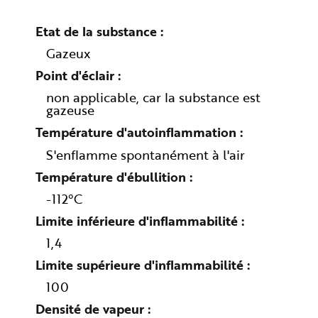
n
p
r
Etat de la substance
i
n
Gazeux
c
i
Point d'éclair
p
a
l
non applicable, car la substance est
e
gazeuse
A
l
l
Température d'autoinflammation
e
r
S'enflamme spontanément à l'air
a
u
Température d'ébullition
c
o
n
-112°C
t
e
Limite inférieure d'inflammabilité
n
u
P
1,4
i
e
Limite supérieure d'inflammabilité
d
d
100
e
p
a
Densité de vapeur
g