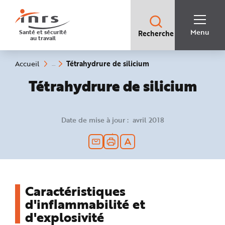
Accès
rapides
:
R
Recherche
e
Menu
Santé et sécurité
Recherche
rapide
c
au travail
:
h
e
r
c
(rubrique
Vous
Tétrahydrure de silicium
Accueil
h
êtes
sélectionnée)
e
ici
Tétrahydrure de silicium
r
:
a
p
i
d
e
Date de mise à jour : avril 2018
A
i
d
e
P
l
a
n
N
a
v
Caractéristiques
i
g
d'inflammabilité et
a
t
d'explosivité
i
o