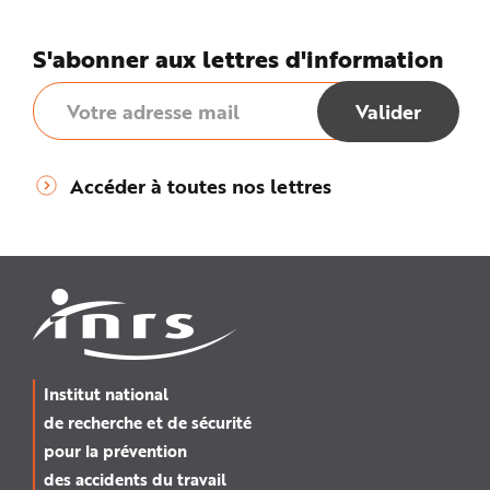
n
p
r
S'abonner aux lettres d'information
i
n
c
i
p
a
l
e
A
Accéder à toutes nos lettres
l
l
e
r
a
u
c
o
n
t
e
n
u
P
i
Institut national
e
d
de recherche et de sécurité
d
e
pour la prévention
p
a
des accidents du travail
g