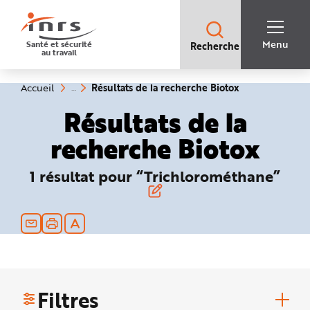
Accès
rapides
:
R
Recherche
e
Menu
Santé et sécurité
Recherche
rapide
c
au travail
:
h
e
r
c
(rubrique
Vous
Résultats de la recherche Biotox
Accueil
h
êtes
sélectionnée)
e
ici
Résultats de la
r
:
a
p
recherche Biotox
i
d
e
A
1 résultat pour “Trichlorométhane”
i
d
e
P
l
a
n
N
a
v
i
g
a
Filtres
t
i
o