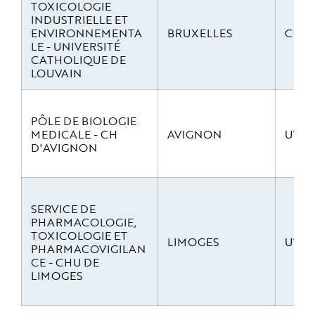
TOXICOLOGIE
INDUSTRIELLE ET
ENVIRONNEMENTA
BRUXELLES
CO-o
LE - UNIVERSITÉ
CATHOLIQUE DE
LOUVAIN
PÔLE DE BIOLOGIE
MEDICALE - CH
AVIGNON
UV-Vi
D'AVIGNON
SERVICE DE
PHARMACOLOGIE,
TOXICOLOGIE ET
LIMOGES
UV-Vi
PHARMACOVIGILAN
CE - CHU DE
LIMOGES