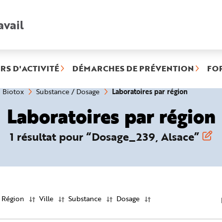
avail
Recherche
rapide
:
RS D'ACTIVITÉ
DÉMARCHES DE PRÉVENTION
FO
(rubrique
Laboratoires par région
Biotox
Substance / Dosage
sélectionn
Laboratoires par région
1 résultat pour “Dosage_239, Alsace”
Région
Ville
Substance
Dosage