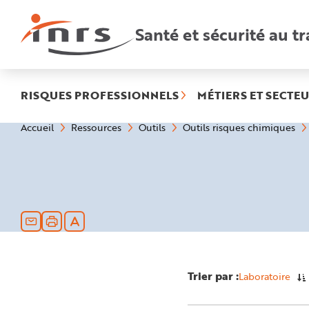
Accès
rapides
:
Santé et sécurité au tr
R
e
c
h
e
r
c
h
RISQUES PROFESSIONNELS
MÉTIERS ET SECTEU
e
r
a
Vous
Accueil
Ressources
Outils
Outils risques chimiques
p
êtes
i
ici
d
:
e
A
i
d
e
P
l
a
n
N
a
v
i
g
Trier par :
Laboratoire
a
t
i
o