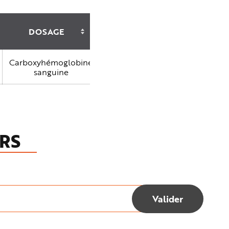
DOSAGE
N
O
N
T
Carboxyhémoglobine
R
I
sanguine
É
RS