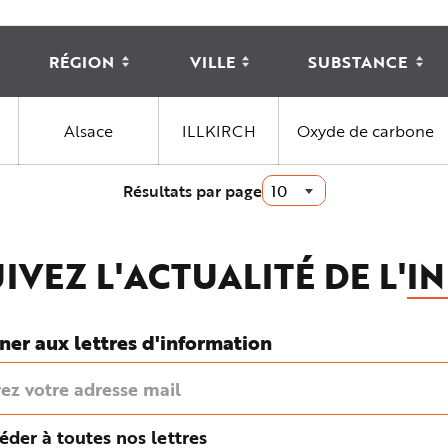
RÉGION
VILLE
SUBSTANCE
N
N
N
O
O
O
N
N
N
T
T
T
R
R
R
Alsace
ILLKIRCH
Oxyde de carbone
I
I
I
É
É
É
Résultats par page
IVEZ L'ACTUALITÉ DE L'
IN
ner aux lettres d'information
éder à toutes nos lettres