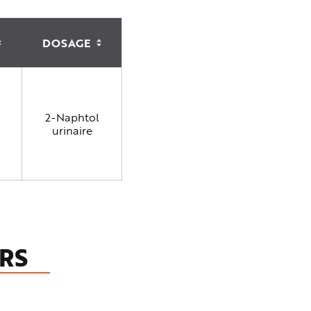
DOSAGE
N
N
O
O
N
N
T
T
R
R
I
I
É
É
2-Naphtol
urinaire
RS