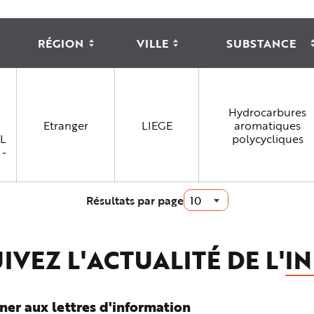
RÉGION
VILLE
SUBSTANCE
N
N
O
O
N
N
T
T
A
R
R
I
I
C
É
É
Hydrocarbures
N
Etranger
LIEGE
aromatiques
D
L
polycycliques
A
 -
N
Résultats par page
IVEZ L'ACTUALITÉ DE L'
IN
ner aux lettres d'information