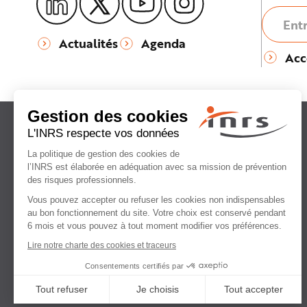
e
Actualités
Agenda
Acc
Institut national
de recherche et de sécurité
pour la prévention
des accidents du travail
et des maladies professionnelles