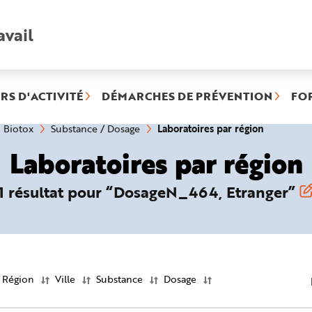
avail
Recherche
rapide
:
RS D'ACTIVITÉ
DÉMARCHES DE PRÉVENTION
FO
(rubrique
Laboratoires par région
Biotox
Substance / Dosage
sélectionn
Laboratoires par région
1 résultat pour “DosageN_464, Etranger”
Région
Ville
Substance
Dosage