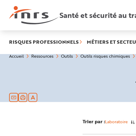
Accès
rapides
:
Santé et sécurité au tr
R
e
c
h
e
r
c
h
RISQUES PROFESSIONNELS
MÉTIERS ET SECTEU
e
r
a
Vous
Accueil
Ressources
Outils
Outils risques chimiques
p
êtes
i
ici
d
:
e
A
i
d
e
P
l
a
n
N
a
v
i
g
Trier par :
Laboratoire
a
t
i
o