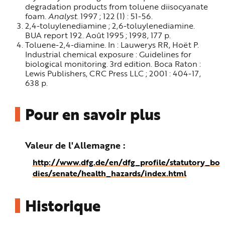
degradation products from toluene diisocyanate
foam.
Analyst.
1997 ; 122 (1) : 51-56.
2,4-toluylenediamine ; 2,6-toluylenediamine.
BUA report 192. Août 1995 ; 1998, 177 p.
Toluene-2,4-diamine. In : Lauwerys RR, Hoët P.
Industrial chemical exposure : Guidelines for
biological monitoring. 3rd edition. Boca Raton :
Lewis Publishers, CRC Press LLC ; 2001 : 404-17,
638 p.
Pour en savoir plus
Valeur de l'Allemagne
http://www.dfg.de/en/dfg_profile/statutory_bo
dies/senate/health_hazards/index.html
Historique