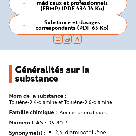
médicaux et professionnels
n
(FRMP) (PDF 434,14 Ko)
p
r
i
n
Substance et dosages
c
correspondants (PDF 65 Ko)
i
p
a
l
e
A
l
l
e
r
Généralités sur la
a
u
substance
c
o
n
t
e
n
Nom de la substance
u
Toluène-2,4-diamine et Toluène-2,6-diamine
P
i
e
Famille chimique
Amines aromatiques
d
d
Numéro CAS
95-80-7
e
p
a
2,4-diaminotoluène
Synonyme(s)
g