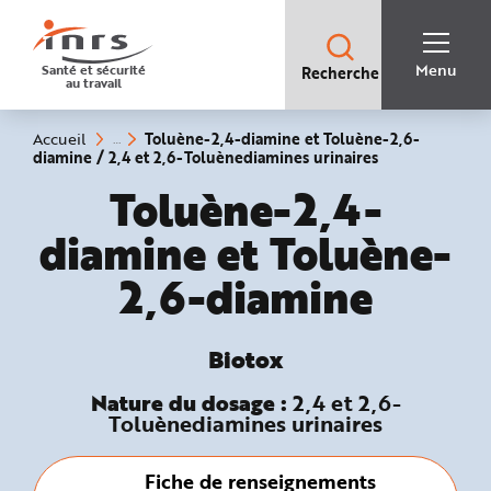
Accès
rapides
:
R
Recherche
e
Menu
Santé et sécurité
Recherche
rapide
c
au travail
:
h
e
r
c
Vous
Toluène-2,4-diamine et Toluène-2,6-
Accueil
h
êtes
(rubrique
diamine / 2,4 et 2,6-Toluènediamines urinaires
e
ici
sélectionnée)
r
:
Biotox :
Toluène-2,4-
a
p
i
diamine et Toluène-
d
e
A
2,6-diamine
i
d
e
P
l
a
Biotox
n
N
a
Nature du dosage :
2,4 et 2,6-
v
Toluènediamines urinaires
i
g
a
t
i
Fiche de renseignements
o