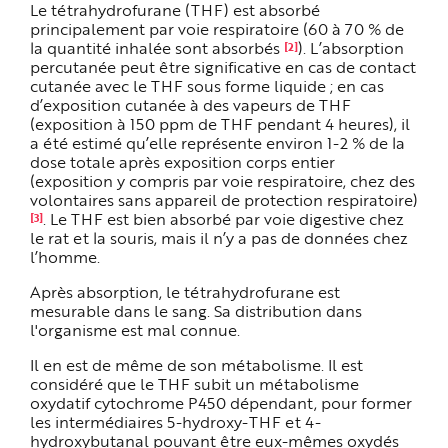
Le tétrahydrofurane (THF) est absorbé
principalement par voie respiratoire (60 à 70 % de
la quantité inhalée sont absorbés
). L’absorption
[2]
percutanée peut être significative en cas de contact
cutanée avec le THF sous forme liquide ; en cas
d’exposition cutanée à des vapeurs de THF
(exposition à 150 ppm de THF pendant 4 heures), il
a été estimé qu’elle représente environ 1-2 % de la
dose totale après exposition corps entier
(exposition y compris par voie respiratoire, chez des
volontaires sans appareil de protection respiratoire)
. Le THF est bien absorbé par voie digestive chez
[3]
le rat et la souris, mais il n’y a pas de données chez
l’homme.
Après absorption, le tétrahydrofurane est
mesurable dans le sang. Sa distribution dans
l'organisme est mal connue.
Il en est de même de son métabolisme. Il est
considéré que le THF subit un métabolisme
oxydatif cytochrome P450 dépendant, pour former
les intermédiaires 5-hydroxy-THF et 4-
hydroxybutanal pouvant être eux-mêmes oxydés