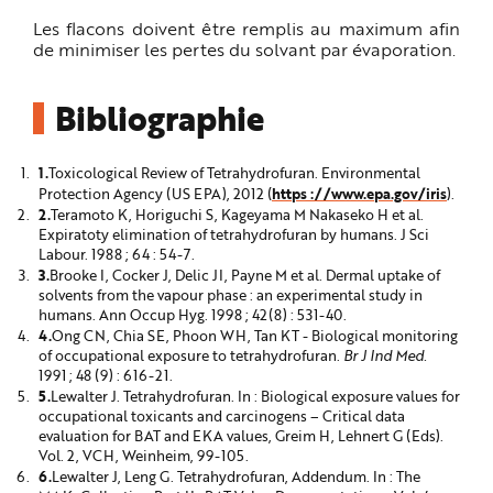
Les flacons doivent être remplis au maximum afin
de minimiser les pertes du solvant par évaporation.
Bibliographie
Toxicological Review of Tetrahydrofuran. Environmental
https ://www.epa.gov/iris
Protection Agency (US EPA), 2012 (
).
Teramoto K, Horiguchi S, Kageyama M Nakaseko H et al.
Expiratoty elimination of tetrahydrofuran by humans. J Sci
Labour. 1988 ; 64 : 54-7.
Brooke I, Cocker J, Delic JI, Payne M et al. Dermal uptake of
solvents from the vapour phase : an experimental study in
humans. Ann Occup Hyg. 1998 ; 42(8) : 531-40.
Ong CN, Chia SE, Phoon WH, Tan KT - Biological monitoring
of occupational exposure to tetrahydrofuran.
Br J Ind Med.
1991 ; 48 (9) : 616-21.
Lewalter J. Tetrahydrofuran. In : Biological exposure values for
occupational toxicants and carcinogens – Critical data
evaluation for BAT and EKA values, Greim H, Lehnert G (Eds).
Vol. 2, VCH, Weinheim, 99-105.
Lewalter J, Leng G. Tetrahydrofuran, Addendum. In : The