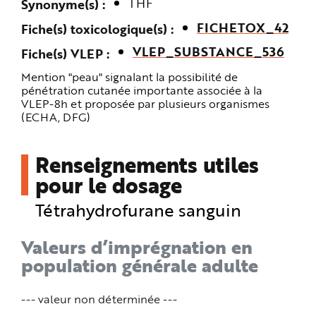
THF
Synonyme(s)
e
FICHETOX_42
Fiche(s) toxicologique(s)
VLEP_SUBSTANCE_536
Fiche(s) VLEP
Mention "peau" signalant la possibilité de
pénétration cutanée importante associée à la
VLEP-8h et proposée par plusieurs organismes
(ECHA, DFG)
Renseignements utiles
pour le dosage
Tétrahydrofurane sanguin
Valeurs d’imprégnation en
population générale adulte
--- valeur non déterminée ---