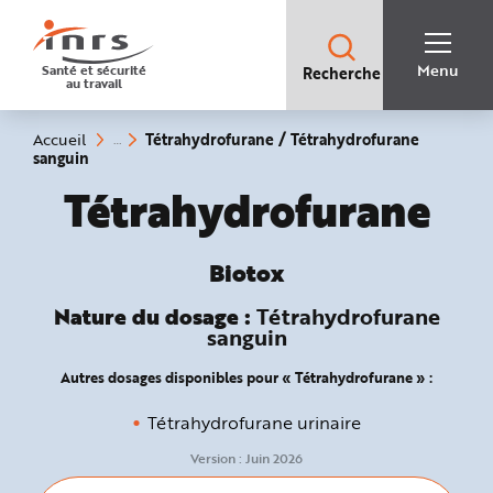
Accès
rapides
:
R
Recherche
e
Menu
Santé et sécurité
Recherche
rapide
c
au travail
:
h
e
r
c
Vous
Tétrahydrofurane / Tétrahydrofurane
Accueil
h
êtes
(rubrique
sanguin
e
ici
sélectionnée)
r
:
Biotox :
Tétrahydrofurane
a
p
i
d
e
A
Biotox
i
d
e
Nature du dosage :
Tétrahydrofurane
P
sanguin
l
a
n
Autres dosages disponibles pour « Tétrahydrofurane » :
N
a
v
Tétrahydrofurane urinaire
i
g
a
Version :
Juin 2026
t
i
o