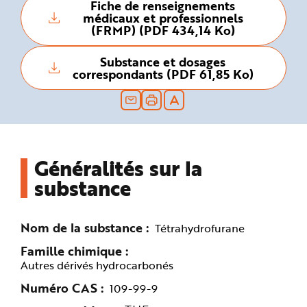
Fiche de renseignements
n
médicaux et professionnels
p
r
(FRMP) (PDF 434,14 Ko)
i
n
c
Substance et dosages
i
p
correspondants (PDF 61,85 Ko)
a
l
e
A
l
l
e
r
a
Généralités sur la
u
c
o
substance
n
t
e
n
u
Nom de la substance
Tétrahydrofurane
P
i
Famille chimique
e
d
Autres dérivés hydrocarbonés
d
e
p
Numéro CAS
109-99-9
a
g