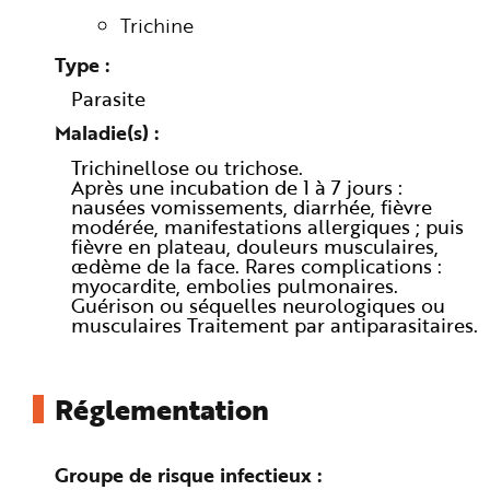
n
Trichine
p
r
i
Type
n
c
Parasite
i
p
a
Maladie(s)
l
e
Trichinellose ou trichose.
A
Après une incubation de 1 à 7 jours :
l
l
nausées vomissements, diarrhée, fièvre
e
modérée, manifestations allergiques ; puis
r
a
fièvre en plateau, douleurs musculaires,
u
œdème de la face. Rares complications :
c
myocardite, embolies pulmonaires.
o
n
Guérison ou séquelles neurologiques ou
t
musculaires Traitement par antiparasitaires.
e
n
u
P
i
e
Réglementation
d
d
e
p
a
Groupe de risque infectieux
g