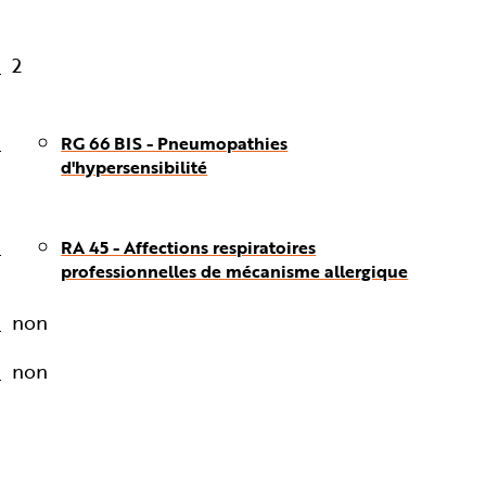
2
RG 66 BIS - Pneumopathies
d'hypersensibilité
RA 45 - Affections respiratoires
professionnelles de mécanisme allergique
non
non