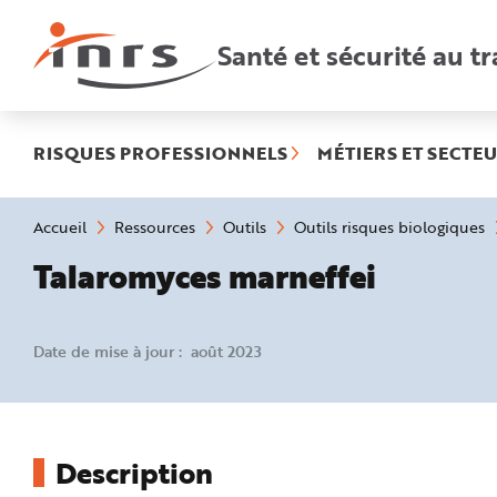
Accès
rapides
:
Santé et sécurité au tr
R
e
c
h
e
r
c
h
RISQUES PROFESSIONNELS
MÉTIERS ET SECTEU
e
r
a
p
i
Vous
Accueil
Ressources
Outils
Outils risques biologiques
d
êtes
e
ici
Talaromyces marneffei
A
:
i
d
e
P
l
Date de mise à jour : août 2023
a
n
N
a
v
i
g
a
Description
t
i
o