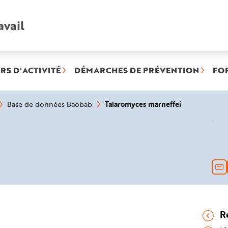
avail
Recherche
rapide
:
RS D'ACTIVITÉ
DÉMARCHES DE PRÉVENTION
FO
(rubrique
Talaromyces marneffei
Base de données Baobab
sélectionnée)
R