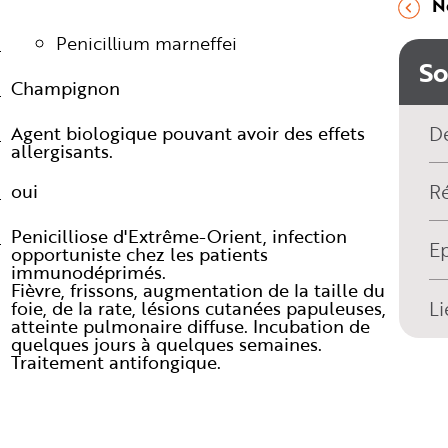
N
Penicillium marneffei
S
Champignon
Agent biologique pouvant avoir des effets
De
allergisants.
oui
R
Penicilliose d'Extrême-Orient, infection
E
opportuniste chez les patients
immunodéprimés.
Fièvre, frissons, augmentation de la taille du
foie, de la rate, lésions cutanées papuleuses,
Li
atteinte pulmonaire diffuse. Incubation de
quelques jours à quelques semaines.
Traitement antifongique.