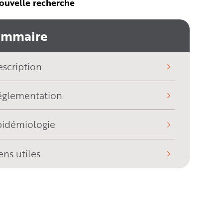
ouvelle recherche
ommaire
scription
églementation
pidémiologie
ens utiles