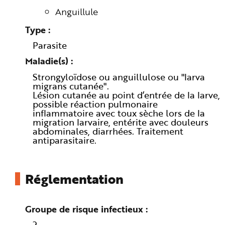
n
Anguillule
p
r
i
Type
n
c
Parasite
i
p
a
Maladie(s)
l
e
Strongyloïdose ou anguillulose ou "larva
A
migrans cutanée".
l
l
Lésion cutanée au point d’entrée de la larve,
e
possible réaction pulmonaire
r
a
inflammatoire avec toux sèche lors de la
u
migration larvaire, entérite avec douleurs
c
abdominales, diarrhées. Traitement
o
n
antiparasitaire.
t
e
n
u
P
Réglementation
i
e
d
d
e
Groupe de risque infectieux
p
a
g
2