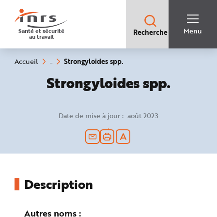
Accès
rapides
:
R
Recherche
e
Menu
Santé et sécurité
Recherche
rapide
c
au travail
:
h
e
r
c
(rubrique
Vous
Strongyloides spp.
Accueil
h
êtes
sélectionnée)
e
ici
Strongyloides spp.
r
:
a
p
i
d
e
Date de mise à jour : août 2023
A
i
d
e
P
l
a
n
N
a
v
Description
i
g
a
t
i
Autres noms
o