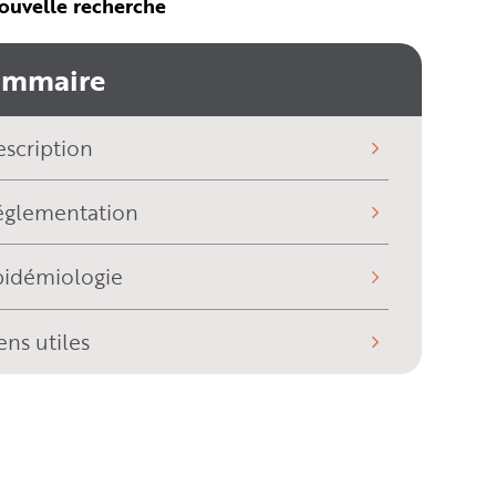
ouvelle recherche
ommaire
scription
églementation
pidémiologie
ens utiles