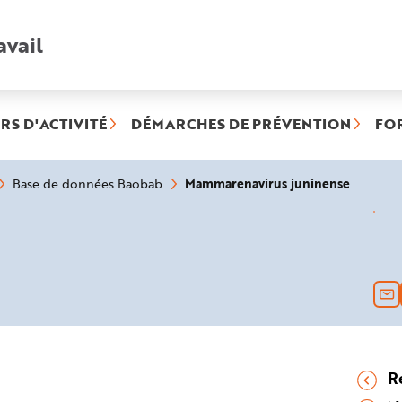
avail
Recherche
rapide
:
RS D'ACTIVITÉ
DÉMARCHES DE PRÉVENTION
FO
(rubriqu
Mammarenavirus juninense
Base de données Baobab
sélectio
R