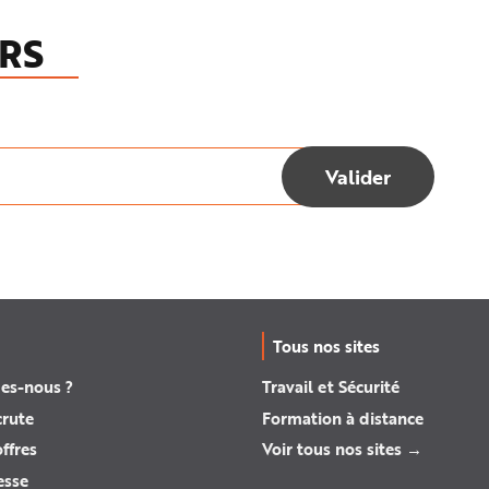
RS
Tous nos sites
es-nous ?
Travail et Sécurité
crute
Formation à distance
ffres
Voir tous nos sites →
esse