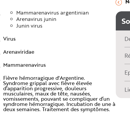
N
Mammarenavirus argentinian
Arenavirus junin
S
Junin virus
Virus
De
Arenaviridae
R
Mammarenavirus
E
Fièvre hémorragique d'Argentine.
Syndrome grippal avec fièvre élevée
d’apparition progressive, douleurs
Li
musculaires, maux de tête, nausées,
vomissements, pouvant se compliquer d’un
syndrome hémorragique. Incubation de une à
deux semaines. Traitement des symptômes.