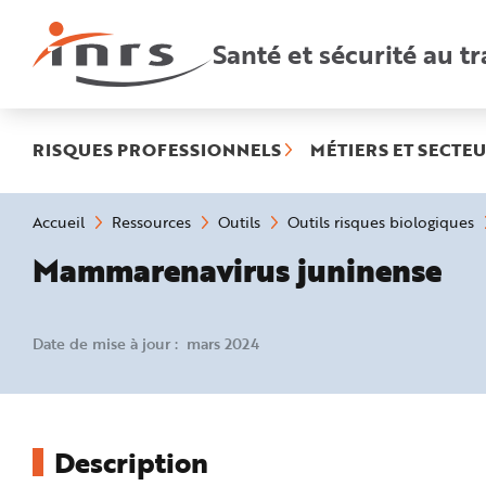
Accès
rapides
:
Santé et sécurité au tr
R
e
c
h
e
r
c
h
RISQUES PROFESSIONNELS
MÉTIERS ET SECTEU
e
r
a
p
i
Vous
Accueil
Ressources
Outils
Outils risques biologiques
d
êtes
e
ici
Mammarenavirus juninense
A
:
i
d
e
P
l
Date de mise à jour : mars 2024
a
n
N
a
v
i
g
a
Description
t
i
o