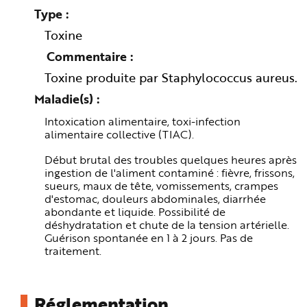
n
Type
p
r
Toxine
i
n
c
Commentaire
i
p
Toxine produite par Staphylococcus aureus.
a
l
Maladie(s)
e
A
l
Intoxication alimentaire, toxi-infection
l
alimentaire collective (TIAC).
e
r
a
Début brutal des troubles quelques heures après
u
c
ingestion de l'aliment contaminé : fièvre, frissons,
o
sueurs, maux de tête, vomissements, crampes
n
t
d'estomac, douleurs abdominales, diarrhée
e
abondante et liquide. Possibilité de
n
u
déshydratation et chute de la tension artérielle.
P
Guérison spontanée en 1 à 2 jours. Pas de
i
traitement.
e
d
d
e
p
a
Réglementation
g