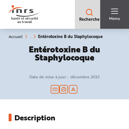
Accès
rapides
:
R
Recherche
e
Menu
Santé et sécurité
Recherche
rapide
c
au travail
:
h
e
r
c
(rubrique
Vous
Entérotoxine B du Staphylocoque
Accueil
h
êtes
sélectionnée)
e
ici
Entérotoxine B du
r
:
a
p
Staphylocoque
i
d
e
A
i
Date de mise à jour : décembre 2023
d
e
P
l
a
n
N
a
v
i
g
Description
a
t
i
o