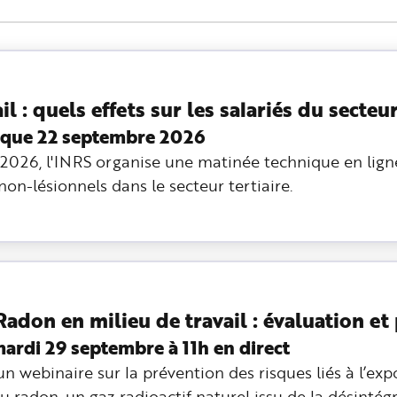
il : quels effets sur les salariés du secteur
ique 22 septembre 2026
2026, l'INRS organise une matinée technique en lign
 non-lésionnels dans le secteur tertiaire.
adon en milieu de travail : évaluation et
rdi 29 septembre à 11h en direct
n webinaire sur la prévention des risques liés à l’exp
u radon, un gaz radioactif naturel issu de la désintég