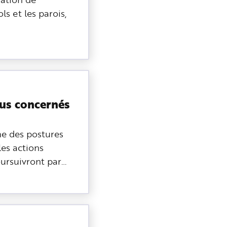
ls et les parois,
ous concernés
me des postures
les actions
oursuivront par…