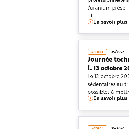
e
l’uranium présent 
et…
En savoir plus
04/2026
AGENDA
Journée techn
!.
13 octobre 
Le 13 octobre 20
sédentaires au tra
possibles à mett
En savoir plus
06/2026
AGENDA