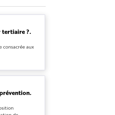
 tertiaire ?.
e consacrée aux
 prévention.
osition
ration de