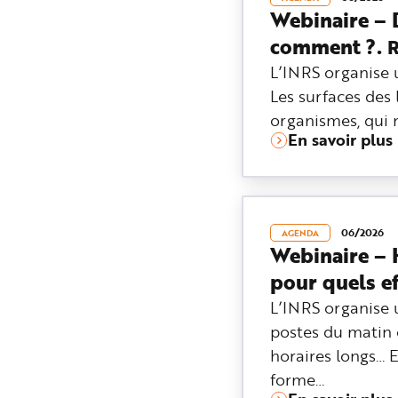
Webinaire – D
comment ?.
R
L’INRS organise u
Les surfaces des 
organismes, qui 
En savoir plus
06/2026
AGENDA
Webinaire – H
pour quels ef
L’INRS organise u
postes du matin e
horaires longs… 
forme…