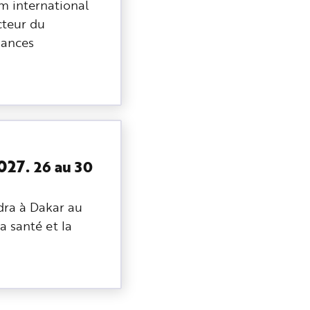
m international
cteur du
sances
2027.
26 au 30
ndra à Dakar au
a santé et la