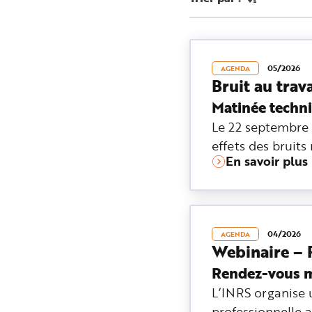
n
p
r
i
n
c
i
05/2026
AGENDA
p
Bruit au trava
a
l
e
Matinée techn
A
l
Le 22 septembre 
l
e
effets des bruits
r
a
En savoir plus
u
c
o
n
t
e
n
u
04/2026
P
AGENDA
i
Webinaire – R
e
d
Rendez-vous ma
d
e
p
L’INRS organise u
a
g
professionnelle a