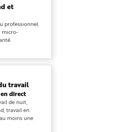
nd et
u professionnel.
s micro-
anté.
u travail
en direct
ail de nuit,
d, travail en
r au moins une