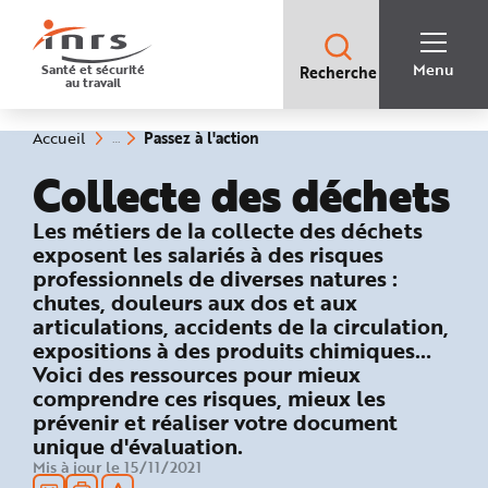
Accès
rapides
:
R
Recherche
e
Menu
Santé et sécurité
Recherche
rapide
c
au travail
:
h
e
r
c
(rubrique
Vous
Passez à l'action
Accueil
h
êtes
sélectionnée)
e
ici
Collecte des déchets
r
:
a
p
i
: Passez à l'action !
Les métiers de la collecte des déchets
d
e
exposent les salariés à des risques
A
professionnels de diverses natures :
i
d
chutes, douleurs aux dos et aux
e
P
articulations, accidents de la circulation,
l
expositions à des produits chimiques…
a
n
Voici des ressources pour mieux
N
a
comprendre ces risques, mieux les
v
i
prévenir et réaliser votre document
g
unique d'évaluation.
a
t
Mis à jour le 15/11/2021
i
o