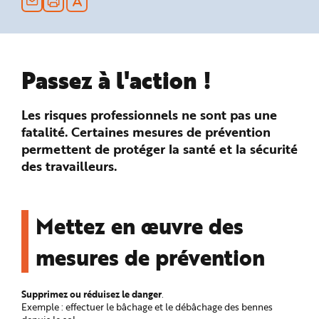
n
p
r
i
n
c
i
Passez à l'action !
p
a
l
e
A
Les risques professionnels ne sont pas une
l
l
fatalité. Certaines mesures de prévention
e
permettent de protéger la santé et la sécurité
r
a
des travailleurs.
u
c
o
n
t
e
Mettez en œuvre des
n
u
P
mesures de prévention
i
e
d
d
e
Supprimez ou réduisez le danger
.
p
a
Exemple : effectuer le bâchage et le débâchage des bennes
g