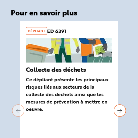
Pour en savoir plus
ED 6391
DÉPLIANT
OU
Collecte des déchets
Ou
ri
Ce dépliant présente les principaux
co
risques liés aux secteurs de la
collecte des déchets ainsi que les
Ela
mesures de prévention à mettre en
Mal
oeuvre.
out
sec
déc
des