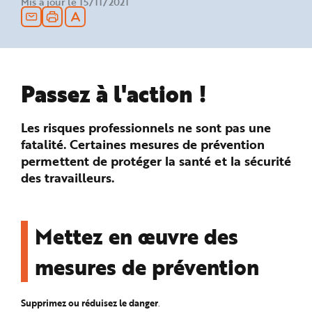
Mis à jour le 15/11/2021
n
p
r
i
n
c
i
p
a
Passez à l'action !
l
e
A
l
Les risques professionnels ne sont pas une
l
e
fatalité. Certaines mesures de prévention
r
a
permettent de protéger la santé et la sécurité
u
c
des travailleurs.
o
n
t
e
n
u
Mettez en œuvre des
P
i
e
mesures de prévention
d
d
e
p
a
Supprimez ou réduisez le danger
.
g