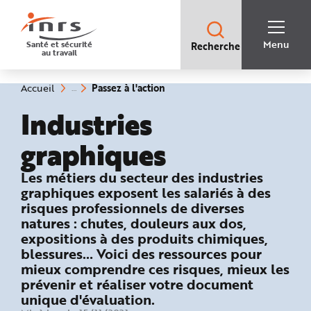
Accès
rapides
:
R
Recherche
e
Menu
Santé et sécurité
Recherche
rapide
c
au travail
:
h
e
r
c
(rubrique
Vous
Passez à l'action
Accueil
h
êtes
sélectionnée)
e
ici
Industries
r
:
a
p
i
graphiques
d
e
A
: Passez à l'action !
Les métiers du secteur des industries
i
d
graphiques exposent les salariés à des
e
P
risques professionnels de diverses
l
natures : chutes, douleurs aux dos,
a
n
expositions à des produits chimiques,
N
a
blessures… Voici des ressources pour
v
i
mieux comprendre ces risques, mieux les
g
prévenir et réaliser votre document
a
t
unique d'évaluation.
i
o