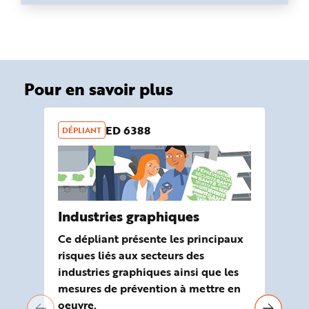
Pour en savoir plus
ED 6388
DÉPLIANT
OU
Industries graphiques
Ou
ri
Ce dépliant présente les principaux
In
risques liés aux secteurs des
industries graphiques ainsi que les
Ela
mesures de prévention à mettre en
Mal
oeuvre.
out