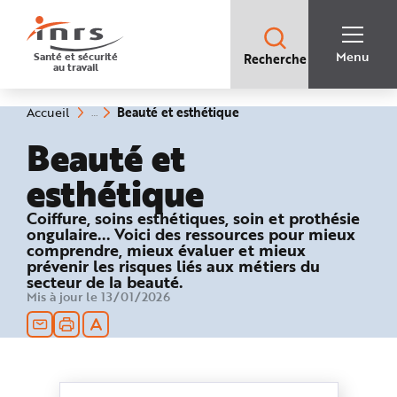
Accès
rapides
:
R
Recherche
e
Menu
Santé et sécurité
Recherche
rapide
c
au travail
:
h
e
r
c
(rubrique
Vous
Beauté et esthétique
Accueil
h
êtes
sélectionnée)
e
ici
Beauté et
r
:
a
p
esthétique
i
d
e
A
Coiffure, soins esthétiques, soin et prothésie
i
ongulaire... Voici des ressources pour mieux
d
e
comprendre, mieux évaluer et mieux
P
prévenir les risques liés aux métiers du
l
secteur de la beauté.
a
n
Mis à jour le 13/01/2026
N
a
v
i
g
a
t
i
o