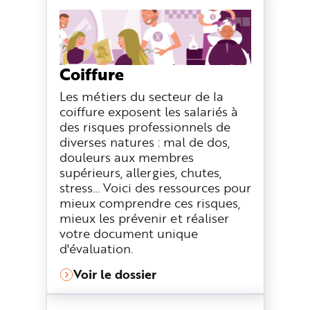
n
p
r
i
n
c
i
Coiffure
p
a
l
Les métiers du secteur de la
e
A
coiffure exposent les salariés à
l
des risques professionnels de
l
e
diverses natures : mal de dos,
r
a
douleurs aux membres
u
supérieurs, allergies, chutes,
c
o
stress… Voici des ressources pour
n
t
mieux comprendre ces risques,
e
n
mieux les prévenir et réaliser
u
votre document unique
P
i
d'évaluation.
e
d
d
Voir le dossier
e
p
a
g