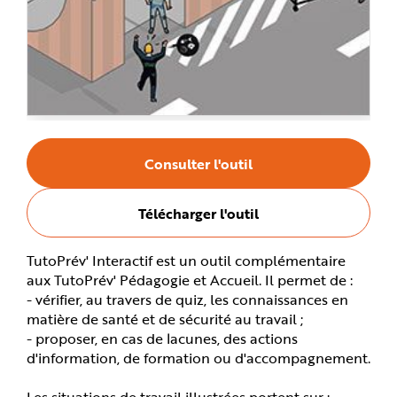
e
Consulter l'outil
Télécharger l'outil
TutoPrév' Interactif est un outil complémentaire
aux TutoPrév' Pédagogie et Accueil. Il permet de :
- vérifier, au travers de quiz, les connaissances en
matière de santé et de sécurité au travail ;
- proposer, en cas de lacunes, des actions
d'information, de formation ou d'accompagnement.
Les situations de travail illustrées portent sur :