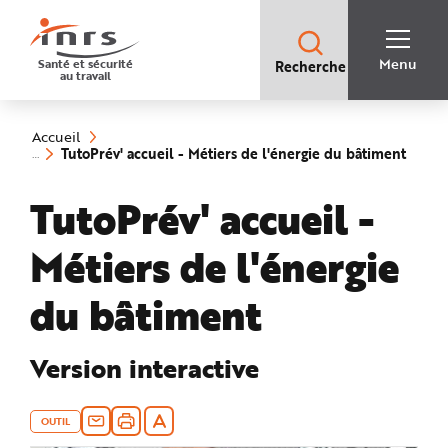
Accès
rapides
:
R
Recherche
e
Menu
Santé et sécurité
Recherche
rapide
c
au travail
:
h
e
Vous
r
êtes
c
ici
h
Accueil
:
e
(rubr
TutoPrév' accueil - Métiers de l'énergie du bâtiment
r
sélect
a
p
TutoPrév' accueil -
i
d
e
A
Métiers de l'énergie
i
d
e
P
du bâtiment
l
a
n
N
a
Version interactive
v
i
g
a
t
OUTIL
i
o