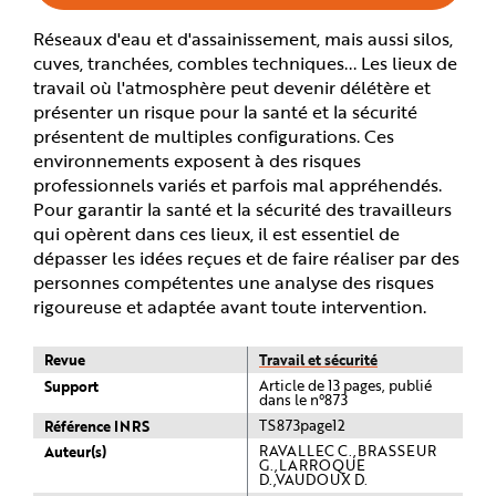
e
Réseaux d'eau et d'assainissement, mais aussi silos,
cuves, tranchées, combles techniques... Les lieux de
travail où l'atmosphère peut devenir délétère et
présenter un risque pour la santé et la sécurité
présentent de multiples configurations. Ces
environnements exposent à des risques
professionnels variés et parfois mal appréhendés.
Pour garantir la santé et la sécurité des travailleurs
qui opèrent dans ces lieux, il est essentiel de
dépasser les idées reçues et de faire réaliser par des
personnes compétentes une analyse des risques
rigoureuse et adaptée avant toute intervention.
Revue
Travail et sécurité
Support
Article de 13 pages, publié
dans le n°873
Référence INRS
TS873page12
Auteur(s)
RAVALLEC C.,BRASSEUR
G.,LARROQUE
D.,VAUDOUX D.