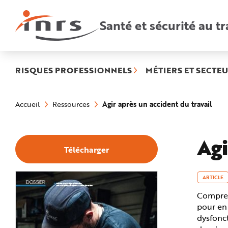
Accès
rapides
:
Santé et sécurité au tr
R
e
c
h
e
r
c
h
RISQUES PROFESSIONNELS
MÉTIERS ET SECTEU
e
r
a
Vous
p
êtes
i
(rub
Agir après un accident du travail
Accueil
Ressources
ici
d
séle
:
e
A
i
d
Agi
e
Télécharger
P
l
a
n
N
ARTICLE
a
v
Comprend
i
g
pour en 
a
t
dysfonc
i
o