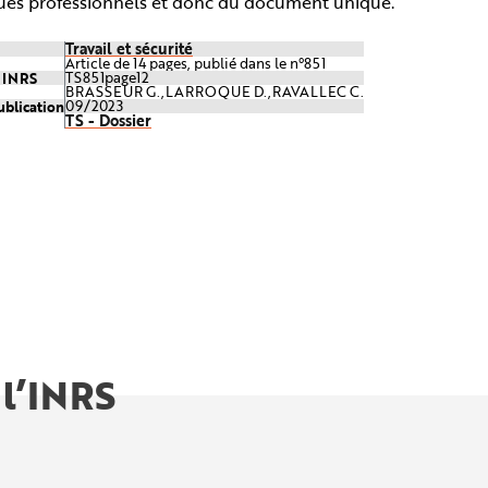
ques professionnels et donc du document unique.
Travail et sécurité
Article de 14 pages, publié dans le n°851
e INRS
TS851page12
BRASSEUR G.,LARROQUE D.,RAVALLEC C.
ublication
09/2023
TS - Dossier
 l’INRS