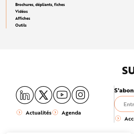
e
Brochures, dépliants, fiches
Vidéos
Affiches
Outils
SU
S'abon
Actualités
Agenda
Acc