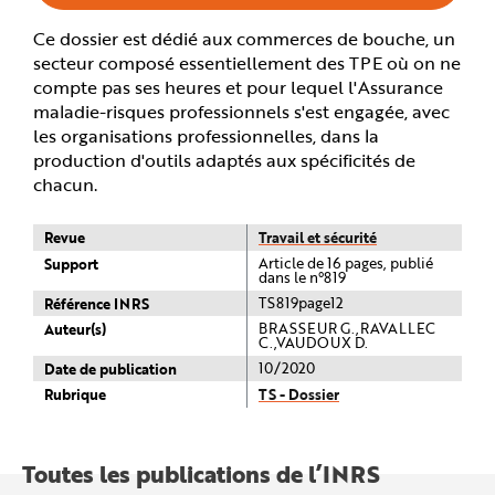
e
Ce dossier est dédié aux commerces de bouche, un
secteur composé essentiellement des TPE où on ne
compte pas ses heures et pour lequel l'Assurance
maladie-risques professionnels s'est engagée, avec
les organisations professionnelles, dans la
production d'outils adaptés aux spécificités de
chacun.
Revue
Travail et sécurité
Support
Article de 16 pages, publié
dans le n°819
Référence INRS
TS819page12
Auteur(s)
BRASSEUR G.,RAVALLEC
C.,VAUDOUX D.
Date de publication
10/2020
Rubrique
TS - Dossier
Toutes les publications de l’INRS