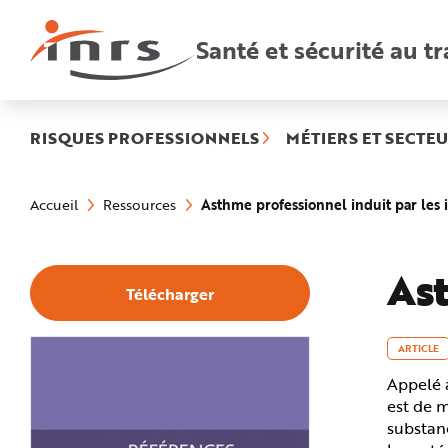
Accès
rapides
:
Santé et sécurité au tr
R
e
c
h
e
r
c
h
RISQUES PROFESSIONNELS
MÉTIERS ET SECTEU
e
r
a
Vous
p
êtes
i
Asthme professionnel induit par les i
Accueil
Ressources
ici
d
:
e
A
i
d
Ast
e
Télécharger
P
l
a
n
N
ARTICLE
a
v
Appelé a
i
g
est de 
a
t
substanc
i
o