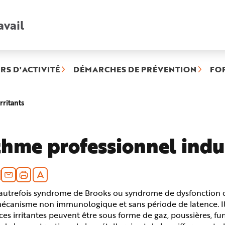
avail
Recherche
rapide
:
RS D'ACTIVITÉ
DÉMARCHES DE PRÉVENTION
FO
(rubrique
rritants
sélectionnée)
hme professionnel induit
utrefois syndrome de Brooks ou syndrome de dysfonction des 
mécanisme non immunologique et sans période de latence. Il 
es irritantes peuvent être sous forme de gaz, poussières, fum