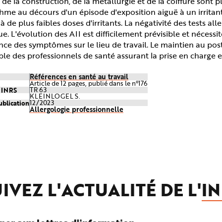
, de la construction, de la métallurgie et de la coiffure sont 
hme au décours d'un épisode d'exposition aiguë à un irritan
à de plus faibles doses d'irritants. La négativité des tests al
ue. L'évolution des AII est difficilement prévisible et nécess
nce des symptômes sur le lieu de travail. Le maintien au post
le des professionnels de santé assurant la prise en charge et
Références en santé au travail
Article de 12 pages, publié dans le n°176
e INRS
TR 63
KLEINLOGEL S.
ublication
12/2023
Allergologie professionnelle
IVEZ L'ACTUALITÉ DE L'
IN