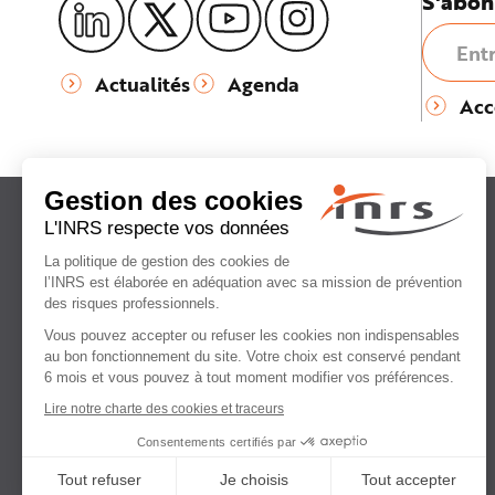
S'abon
e
Actualités
Agenda
Acc
Institut national
de recherche et de sécurité
pour la prévention
des accidents du travail
et des maladies professionnelles