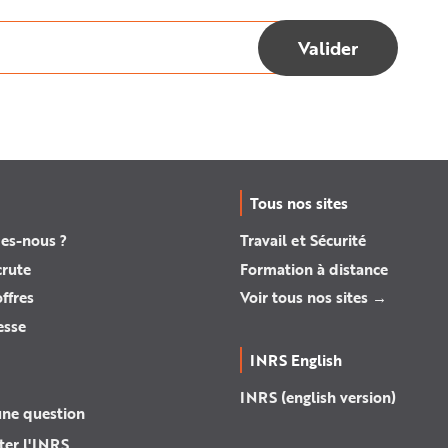
Tous nos sites
es-nous ?
Travail et Sécurité
crute
Formation à distance
ffres
Voir tous nos sites →
esse
INRS English
INRS (english version)
une question
ter l'INRS