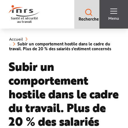
Accès
rapides
:
R
Recherche
e
Menu
Santé et sécurité
Recherche
rapide
c
au travail
:
h
e
Vous
r
êtes
c
ici
h
Accueil
:
e
Subir un comportement hostile dans le cadre du
r
(rubriqu
travail. Plus de 20 % des salariés s'estiment concernés
a
sélectio
p
i
Subir un
d
e
A
i
comportement
d
e
P
l
hostile dans le cadre
a
n
N
du travail. Plus de
a
v
i
g
20 % des salariés
a
t
i
o