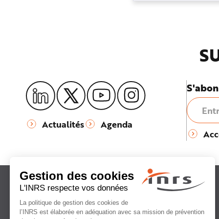
risques psychosocia
phénomène n'éparg
secteur d'activi...
SU
S'abon
Actualités
Agenda
Acc