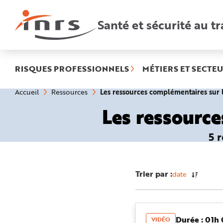
Accès
rapides
:
Santé et sécurité au tr
R
e
c
h
e
r
c
h
RISQUES PROFESSIONNELS
MÉTIERS ET SECTEU
e
r
a
Vous
Les ressources complémentaires su
Accueil
Ressources
p
êtes
i
ici
d
Les ressourc
:
e
A
i
d
5 
e
P
l
a
n
N
Trier par :
date
a
v
i
g
a
t
i
Durée : 01h
VIDÉO
o