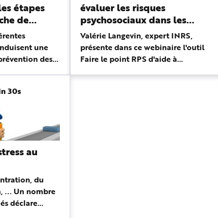
les étapes
évaluer les risques
rche de
psychosociaux dans les
petites entreprises ?
férentes
Valérie Langevin, expert INRS,
onduisent une
présente dans ce webinaire l'outil
 prévention des
Faire le point RPS d'aide à
ux (RPS) ?
l'évaluation des risques
férentes étapes
psychosociaux dans les petites
in 30s
érie Langevin,
entreprises et répond aux questions
les plus fréq...
stress au
ntration, du
, ... Un nombre
iés déclare
es liés aux