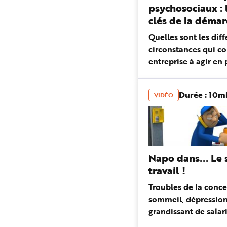
e
psychosociaux : 
clés de la déma
prévention
Quelles sont les dif
circonstances qui c
entreprise à agir en
risques psychosocia
Quelles sont les dif
Durée : 10m
VIDÉO
de la démarche ? Val
...
Napo dans... Le 
travail !
Troubles de la conce
sommeil, dépression
grandissant de salar
souffrir de symptôm