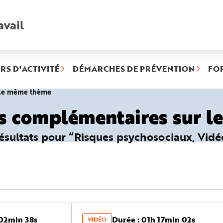
avail
Recherche
rapide
:
RS D'ACTIVITÉ
DÉMARCHES DE PRÉVENTION
FO
(rubrique
r le même thème
sélectionnée)
es complémentaires sur 
résultats pour “Risques psychosociaux, Vidé
 02min 38s
Durée : 01h 17min 02s
VIDÉO