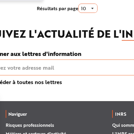
ux. Le
Résultats par page
ne aucun
IVEZ L'ACTUALITÉ DE L'
IN
ner aux lettres d'information
éder à toutes nos lettres
Naviguer
INRS
Risques professionnels
Qui somm
Métiers et secteurs d'activité
L'INRS re