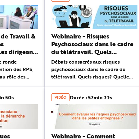
de Travail &
Webinaire - Risques
es
Psychosociaux dans le cadre
les dirigeants
du télétravail. Quels
s acteurs
risques ? Quelle prévention ?
le ronde
Débats consacrés aux risques
ention des RPS,
psychosociaux dans le cadre du
au rôle des
télétravail. Quels risques? Quelle
dans la mise en
prévention? Table ronde en
che de
présence de Marie-Anne Gautier et
in 50s
Durée : 57min 22s
VIDÉO
Valérie Langevin, expertes à l'INRS,
Agnès ...
ques
Webinaire - Comment