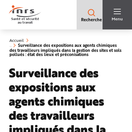
Accès
rapides
:
R
Recherche
e
Menu
Santé et sécurité
Recherche
rapide
c
au travail
:
h
e
Vous
r
êtes
c
ici
h
Accueil
:
e
Surveillance des expositions aux agents chimiques
r
des travailleurs impliqués dans la gestion des sites et sols
a
(rubrique
pollués : état des lieux et préconisations
p
sélectionnée)
i
d
Surveillance des
e
A
i
d
expositions aux
e
P
l
a
agents chimiques
n
N
a
v
des travailleurs
i
g
a
impliqués dans la
t
i
o